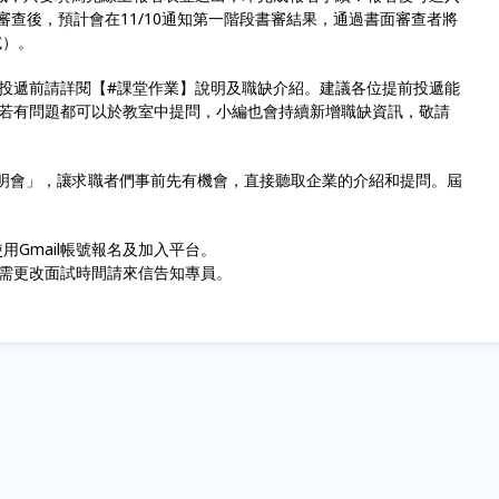
書面審查後，預計會在11/10通知第一階段書審結果，通過書面審查者將
試）。
確認。投遞前請詳閱【#課堂作業】說明及職缺介紹。建議各位提前投遞能
若有問題都可以於教室中提問，小編也會持續新增職缺資訊，敬請
說明會」，讓求職者們事前先有機會，直接聽取企業的介紹和提問。屆
用Gmail帳號報名及加入平台。
需更改面試時間請來信告知專員。