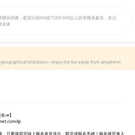
聯合招募，歡迎日檢N3或TOEIC600以上的求職者參加，多元
就未來
om geographical limitations—enjoy the fun easily from anywhere!
名📣】
et.com/lp
區域，只要填寫完線上報名表並送出，即完成報名手續！報名後可進入