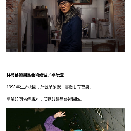
群島藝術園區藝術經理／卓沄萱
1998年生於桃園，外號呆呆獸，喜歡甘草芭樂。
畢業於朝陽傳播系，任職於群島藝術園區。