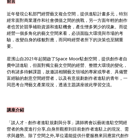
前言
近年發現公私部門經營藝文複合空間，提供進駐計畫多元，特別
經常面對商業運作和社會價值之間的挑戰，另一方面年輕的創作
者也苦於競爭補助資源和進駐機會，產生憎多粥少的現象。而從
經營一個多角化的藝文空間來看，必須面臨大環境與市場的考
驗，改變自身的樣貌對應，而同時經營者所下的決策也至關重
要。
星濱山自2021年起開啟了Space Moor駐創空間，提供創作者自
費申請進駐，但面對獨立藝文空間的經營、整體大環境的變化，
仍有諸多待解課題，故邀請相關藝文領域的專家或學者、具備豐
富經驗的創意空間經營者，以及有意規劃創作者進駐的青年，一
同思考台灣藝文產業現況，透過主題講座彼此學習交流。
講座介紹
「談人才 - 創作者進駐規劃與分享」講師將會以藝術進駐空間經
營者的角度進行分享,自身所觀察到目前創作者進駐上的現況、需
求與趨勢。除了空間之外,單位還能提供什麼服務來回應當代創作