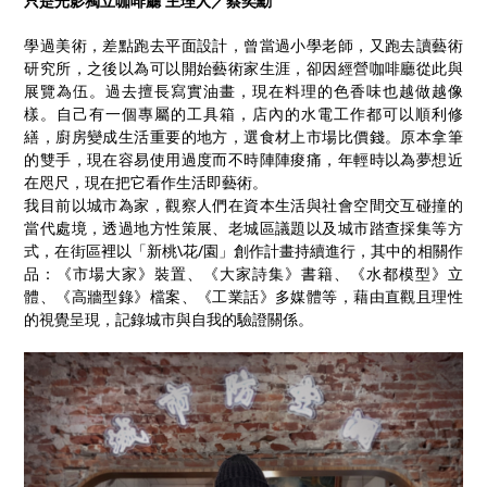
只是光影獨立咖啡廳 主理人／蔡奕勳
學過美術，差點跑去平面設計，曾當過小學老師，又跑去讀藝術
研究所，之後以為可以開始藝術家生涯，卻因經營咖啡廳從此與
展覽為伍。過去擅長寫實油畫，現在料理的色香味也越做越像
樣。自己有一個專屬的工具箱，店內的水電工作都可以順利修
繕，廚房變成生活重要的地方，選食材上市場比價錢。原本拿筆
的雙手，現在容易使用過度而不時陣陣痠痛，年輕時以為夢想近
在咫尺，現在把它看作生活即藝術。
我目前以城市為家，觀察人們在資本生活與社會空間交互碰撞的
當代處境，透過地方性策展、老城區議題以及城市踏查採集等方
式，在街區裡以「新桃\花/園」創作計畫持續進行，其中的相關作
品：《市場大家》裝置、《大家詩集》書籍、《水都模型》立
體、《高牆型錄》檔案、《工業話》多媒體等，藉由直觀且理性
的視覺呈現，記錄城市與自我的驗證關係。