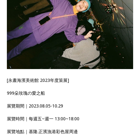
[永晝海濱美術館 2023年度策展]
999朵玫瑰の愛之船
展覽期間｜2023.08.05-10.29
展覽時間｜每週五~週一 13:00~18:00
展覽地點｜基隆.正濱漁港彩色屋周邊