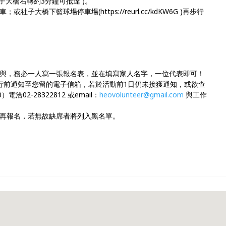
子大橋右轉約3分鐘可抵達 )。
大橋下籃球場停車場(https://reurl.cc/kdKW6G )再步行
與，務必一人寫一張報名表，並在填寫家人名字，一位代表即可！
行前通知至您留的電子信箱，若於活動前1日仍未接獲通知，或欲查
電洽02-28322812 或email：
heovolunteer@gmail.com
與工作
再報名，若無故缺席者將列入黑名單。