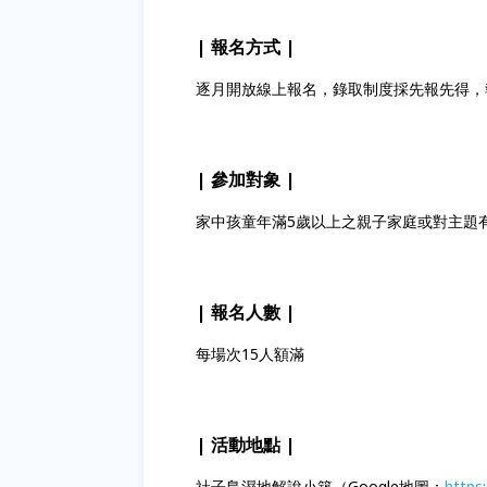
| 報名方式 |
逐月開放線上報名，錄取制度採先報先得，
| 參加對象 |
家中孩童年滿5歲以上之親子家庭或對主題
| 報名人數 |
每場次15人額滿
| 活動地點 |
社子島濕地解說小築（Google地圖：
https