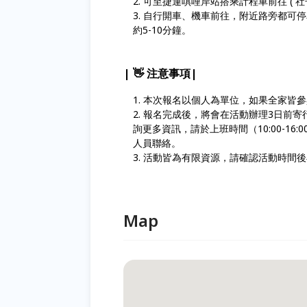
可至捷運唭哩岸站搭乘計程車前往 ( 社
自行開車、機車前往，附近路旁都可停車；或社子
約5-10分鐘。
| 👋 注意事項|
本次報名以個人為單位，如果全家皆參
報名完成後，將會在活動辦理3日前寄
詢更多資訊，請於上班時間（10:00-16:00）
人員聯絡。
活動皆為有限資源，請確認活動時間後
Map