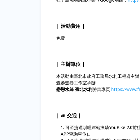
| 活動費用 |
免費
| 主辦單位 |
本活動由臺北市政府工務局水利工程處主辦
壹參壹巷工作室承辦
戀戀水綠 臺北水利
臉書專頁
https://www.
| 🚙 交通 |
可至捷運唭哩岸站換騎YouBike 2.0前往
APP查詢車位)。