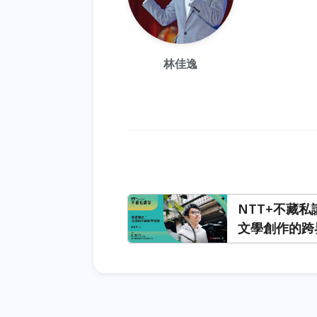
林佳逸
NTT+不藏
文學創作的跨