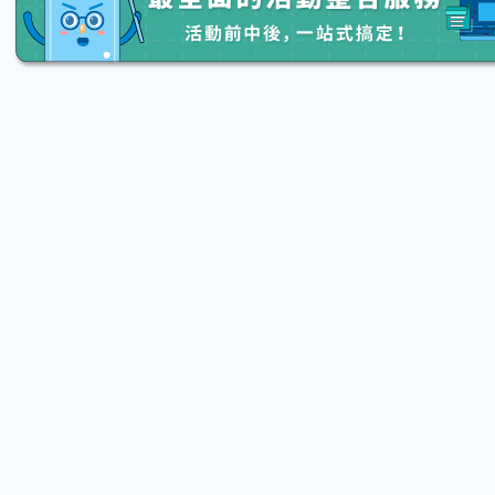
026.08.15 (Sat) 13:20 - 08.22 (Sat) 16:00
2026.08.15 (Sat
【親子手作體驗】哈東派對！比哈皮、
「共織宇
東窩蕊
宙】 七夕
Taipei City
New Taip