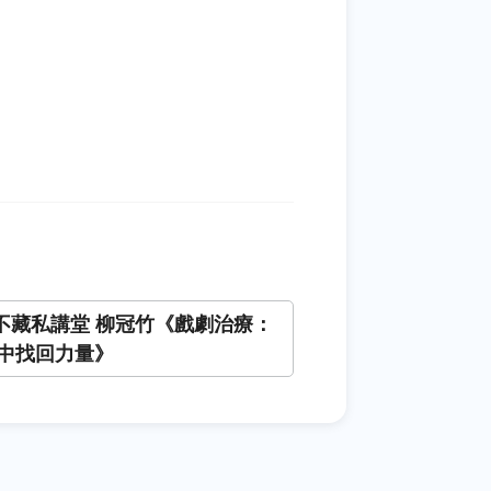
+不藏私講堂 柳冠竹《戲劇治療：
中找回力量》