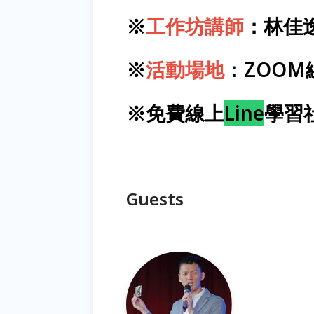
※
工作坊講師
：林佳
※
活動場地
：ZOOM
※免費線上
Line
學習
Guests