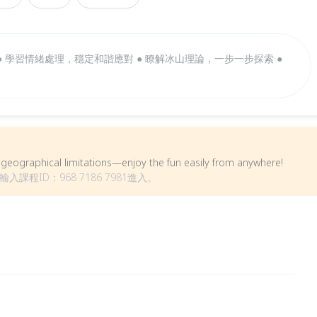
● 學習情緒處理，穩定和諧應對 ● 瞭解冰山理論，一步一步探索 ●
om geographical limitations—enjoy the fun easily from anywhere!
程ID：968 7186 7981進入。