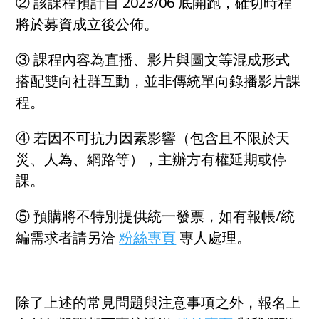
② 該課程預計自 2023/06 底開跑，確切時程
將於募資成立後公佈。
③ 課程內容為直播、影片與圖文等混成形式
搭配雙向社群互動，並非傳統單向錄播影片課
程。
④ 若因不可抗力因素影響（包含且不限於天
災、人為、網路等），主辦方有權延期或停
課。
⑤ 預購將不特別提供統一發票，如有報帳/統
編需求者請另洽
粉絲專頁
專人處理。
除了上述的常見問題與注意事項之外，報名上