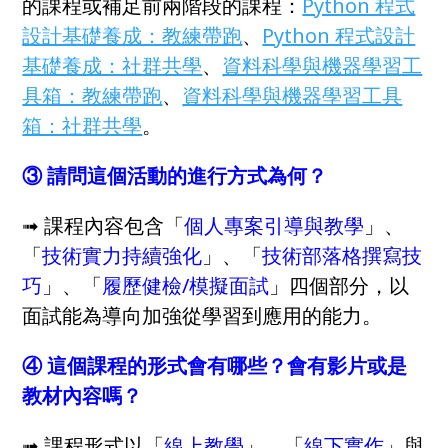
的課程或補足前兩階段的課程：
Python 程式
設計基礎養成：教練帶跑
、
Python 程式設計
基礎養成：社群共學
、
資料科學與機器學習工
具箱：教練帶跑
、
資料科學與機器學習工具
箱：社群共學
。
③ 請問這個活動的進行方式為何？
➟ 課程內容包含「
個人專案引導與教學
」、
「
技術實力持續強化
」、「
技術部落格撰寫技
巧
」、「
履歷健檢/模擬面試
」四個部分，以
面試能為導向加強從學習到應用的能力。
④ 這個課程的形式會有哪些？會有影片或是
教材內容嗎？
➟ 課程形式以「
線上教學
」、「
線下實作
」與