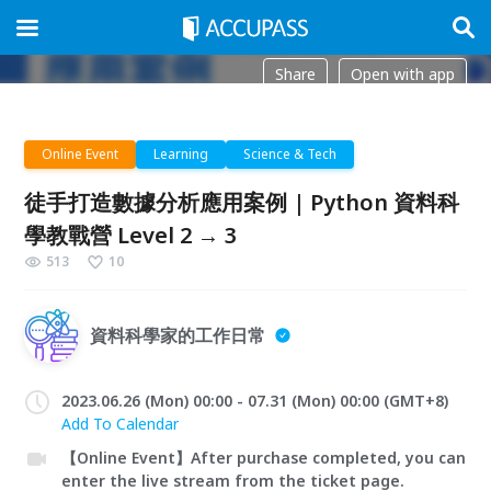
Share
Open with app
Online Event
Learning
Science & Tech
徒手打造數據分析應用案例 | Python 資料科
學教戰營 Level 2 → 3
513
10
資料科學家的工作日常
2023.06.26 (Mon) 00:00 - 07.31 (Mon) 00:00 (GMT+8)
Add To Calendar
【Online Event】After purchase completed, you can
enter the live stream from the ticket page.