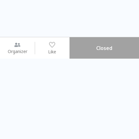
Closed
Organizer
Like
You may like
2026.08.15 (Sat) - 08.22 (Sat)
2026.08.15 (Sat) - 0