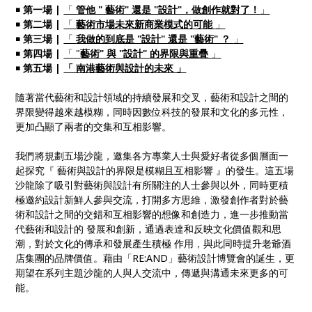
￭ 第一場 |
「
管他 " 藝術" 還是 "設計"，做創作就對了！
」
￭ 第二場 |
「
藝術市場未來新商業模式的可能
」
￭ 第三場 |
「
我做的到底是 "設計" 還是 "藝術" ？
」
￭ 第四場 |
「 "
藝術" 與 "設計" 的界限與重疊
」
￭ 第五場 |
「 南港藝術與設計的未來 」
隨著當代藝術和設計領域的持續發展和交叉，藝術和設計之間的
界限變得越來越模糊，同時因數位科技的發展和文化的多元性，
更加凸顯了兩者的交集和互相影響。
我們將規劃五場沙龍，邀集各方專業人士與愛好者從多個層面一
起探究『 藝術與設計的界限是模糊且互相影響 』的發生。這五場
沙龍除了吸引對藝術與設計有所關注的人士參與以外，同時更積
極邀約設計新鮮人參與交流，打開多方思維，激發創作者對於藝
術和設計之間的交錯和互相影響的想像和創造力，進一步推動當
代藝術和設計的 發展和創新，通過表達和反映文化價值觀和思
潮，對於文化的傳承和發展產生積極 作用，與此同時提升老爺酒
店集團的品牌價值。藉由「RE:AND」藝術設計博覽會的誕生，更
期望在系列主題沙龍的人與人交流中，傳遞與溝通未來更多的可
能。