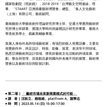
國家歌劇院《照妖鏡》，2018-2019「台灣藝文空間連線」理
事、「STAART 亞洲插畫藝術博覽會」總監、「集人文化藝術
（上海）有限公司」藝術顧問。
臺南藝術大學藝術創作理論研究所博士班、交通大學應用藝術研
究所博士班肄業、實踐大學時尚與媒體設計研究所畢業、臺南大
學美術系學士、戲劇系輔修畢業。
策展人身份外為跨領域藝術家，有強烈的個人視覺語彙，主要在
視覺創作外，跨足設計、時裝、影像、裝置、表演等不同領域。
熟悉亞洲藝術與設計領域、擅長於藝術文化活動的跨域策展、策
劃、整合與管理、並策劃且參與國內外各種不同的展覽、藝術博
覽會以及藝術項目與駐留計劃。
￭ 第二場 |
「
藝術市場未來新商業模式的可能
」
￭ 講 者 | 沈耿立、賴致維、platfrom A、顏寧志
￭ 時 間 | 2023.05.14 (日) 15:00-17:00