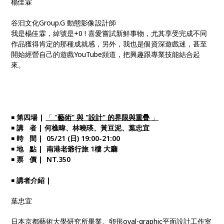
楊佳霖
谷汩文化Group.G 動態影像設計師
我是楊佳霖，綽號是+0 ! 喜愛嘗試新鮮事物，尤其享受完成不同
作品獲得肯定的那種成就感，另外，我也是個資深遊戲迷，甚至
開始經營自己的遊戲YouTube頻道，把興趣跟專業技能結合起
來。
￭ 第四場 |
「 "
藝術" 與 "設計" 的界限與重疊
」
￭ 講 者 | 何樵暐、林曉瑛、黃豆泥、葉忠宜
￭ 時 間 | 05/21 (日) 19:00-21:00
￭ 地 點 | 南港老爺行旅 1樓 大廳
￭ 票 價 | NT.350
￭ 講者介紹 |
葉忠宜
日本京都藝術大學研究所畢業。卵形oval-graphic平面設計工作室