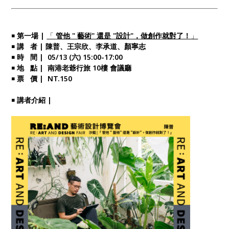
￭ 第一場 |
「
管他 "
藝術" 還是 "設計"，做創作就對了！
」
￭ 講 者 | 陳普、王宗欣、李承道、顏寧志
￭ 時 間 | 05/13 (六) 15:00-17:00
￭ 地 點 | 南港老爺行旅 10樓 會議廳
￭ 票 價 | NT.150
￭ 講者介紹 |