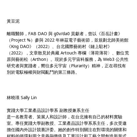
黃豆泥
離職醫師，FAB DAO 與 g0v/da0 貢獻者，曾以《百岳計畫》
（Project %）參與 2022 年林茲電子藝術節，並規劃北師美術館
《Kng DAO》（2022）、台北國際藝術村《鏈上駐村》
（2022），文章散見於典藏 Artouch 專欄〈薄荷薄荷〉、數位荒
原與藝術松（Arthon）。現於多元宇宙科服務，為 Web3 公共性
研究者與實踐者，嚮往多元宇宙（Plurarity）精神，正在尋找有
別於電馭極權與財閥亂鬥的第三條路。
林曉瑛 Sally Lin
實踐大學工業產品設計學系 副教授兼系主任
是一名教育者、策展人和設計師，在台北擁有自己的材料實驗
室。專任實踐大學副教授、工業產品設計學系系主任，多次受邀
擔任國內外設計競賽評委。她的創作特別關注在對環境的關懷和
材料的循環利用之意義與價值及工業設計和工藝之間創造新形式