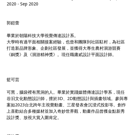
2020 - Sep 2020
郭鎧蕾
畢業於朝陽科技大學視覺傳達設計系。
大學時有過平面相關接案經驗，也曾和團隊到社區駐村，為社區
打造新品牌形象、企劃社區發展，並獲得大專生農村洄游競賽
《銅獎》及《洄游精神獎》。現任職庸貳設計平面設計師。
籃可芸
可黑，腦袋裡有黑洞的人。畢業於實踐媒體傳達設計學系，現任
谷汩文化動態設計師，擅於3D、2D動態設計與插畫領域。參與專
案如2023台北跨年主視覺動畫、三星發表會沉浸式投影等。創作
上喜歡結合多種媒材並加入奇妙世界觀，動畫作品曾獲金點新秀
設計獎、放視大賞入圍肯定。