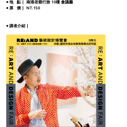
￭ 地 點 | 南港老爺行旅 10樓 會議廳
￭ 票 價 | NT.150
￭ 講者介紹 |