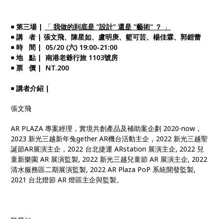
￭ 第三場 |
「
我做的到底是 "設計"
還是 "藝術" ？
」
￭ 講 者 | 張文飛、陳星如、盧明庚、籃可芸、楊佳霖、郭鎧蕾
￭ 時 間 | 05/20 (六) 19:00-21:00
￭ 地 點 | 南港老爺行旅 1103號房
￭ 票 價 | NT.200
￭ 講者介紹 |
張文飛
AR PLAZA 專案經理，實境共創產品及補助案企劃 2020-now，
2023 新光三越新年兔gether AR機台活動主企，2022 新光三越聖
誕節AR展演主企，2022 台北捷運 ARstation 展演主企, 2022 兒
童新樂園 AR 展演監製, 2022 新光三越兒童節 AR 展演主企, 2022
清水服務區二期展演監製, 2022 AR Plaza PoP 系統開發監製,
2021 台北燈節 AR 燈區主企與監製。