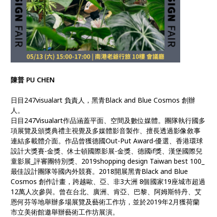
陳普 PU CHEN
日目247visualart 負責人，黑青Black and Blue Cosmos 創辦
人。
日目247Visualart作品涵蓋平面、空間及數位媒體。團隊執行國多
項展覽及頒獎典禮主視覺及多媒體影音製作、擅長透過影像敘事
連結多載體介面。作品曾獲德國Out-Put Award-優選、香港環球
設計大獎賽-金獎、休士頓國際影展-金獎、德國if獎、漢堡國際兒
童影展_評審團特別獎、2019shopping design Taiwan best 100_
最佳設計團隊等國內外競賽。2018開展黑青Black and Blue
Cosmos 創作計畫，跨越歐、亞、非3大洲 8個國家19座城市超過
12萬人次參與。曾在台北、廣洲、肯亞、巴黎、阿姆斯特丹、艾
恩何芬等地舉辦多場展覽及藝術工作坊，並於2019年2月獲荷蘭
市立美術館邀舉辦藝術工作坊展演。