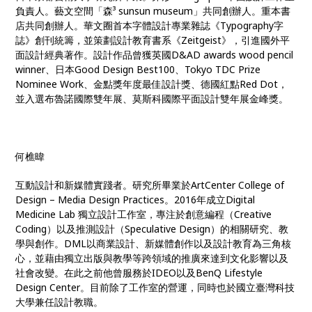
負責人。藝文空間「森³ sunsun museum」共同創辦人。重本書
店共同創辦人。華文圈首本字體設計專業雜誌《Typography字
誌》創刊統籌，並策劃設計教育書系《Zeitgeist》，引進國外平
面設計經典著作。設計作品曾獲英國D&AD awards wood pencil
winner、日本Good Design Best100、Tokyo TDC Prize
Nominee Work、金點獎年度最佳設計獎、德國紅點Red Dot，
並入選布魯諾國際雙年展、莫斯科國際平面設計雙年展金峰獎。
何樵暐
互動設計和新媒體實踐者。研究所畢業於ArtCenter College of
Design – Media Design Practices。2016年成立Digital
Medicine Lab 獨立設計工作室，專注於創意編程（Creative
Coding）以及推測設計（Speculative Design）的相關研究、教
學與創作。DML以商業設計、新媒體創作以及設計教育為三角核
心，並藉由獨立出版與教學等跨領域的推廣來達到文化影響以及
社會改變。在此之前他曾服務於IDEO以及BenQ Lifestyle
Design Center。目前除了工作室的營運，同時也於國立臺灣科技
大學兼任設計教職。