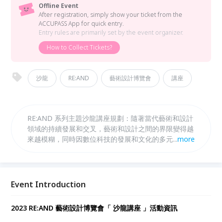
Offline Event
After registration, simply show your ticket from the
ACCUPASS App for quick entry.
Entry rules are primarily set by the event organizer.
How to Collect Tickets?
沙龍
RE:AND
藝術設計博覽會
講座
RE:AND 系列主題沙龍講座規劃：隨著當代藝術和設計
領域的持續發展和交叉，藝術和設計之間的界限變得越
來越模糊，同時因數位科技的發展和文化的多元性，更
...
more
加凸顯了兩者的交集和互相影響。 五場沙龍，邀集各
方專業人士與愛好者從多個層面一起探究『藝術與設計
的界限是模糊且互相影響』的發生。這五場沙龍除了吸
引對藝術與設計有所關注的人士參與以外，同時更積極
Event Introduction
邀約設計新鮮人參與交流，打開多方思維，激發創作者
對於藝術和設計之間的交錯和互相影響的想像和創造
2023 RE:AND 藝術設計博覽會「 沙龍講座 」活動資訊
力，進一步推動當代藝術和設計的發展和創新。