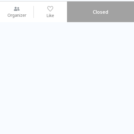
Closed
Organizer
Like
You may like
2026.08.15 (Sat) - 08.22 (Sat)
2026.08.15 (Sat) - 0
【親子手作體驗】哈東派對！
「共織宇宙」
比哈皮、東窩蕊
共織宇宙】 
Taipei City
New Taipei C
#
歡迎新手
630
5
#
植物生態瓶