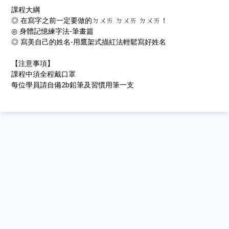
課程大綱
◎ 在寫字之前一定要做的ㄉㄨㄞ ㄉㄨㄞ ㄉㄨㄞ！
◎ 身體記憶練字法-筆畫篇
◎ 寫美自己的姓名-用鷹架式描紅法輕鬆寫好姓名
【注意事項】
課程中須全程戴口罩
每位學員請自備2b鉛筆及習慣用筆一支