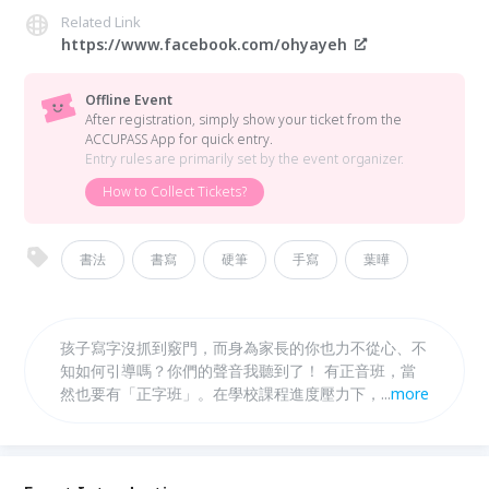
Related Link
https://www.facebook.com/ohyayeh
Offline Event
After registration, simply show your ticket from the
ACCUPASS App for quick entry.
Entry rules are primarily set by the event organizer.
How to Collect Tickets?
書法
書寫
硬筆
手寫
葉曄
孩子寫字沒抓到竅門，而身為家長的你也力不從心、不
知如何引導嗎？你們的聲音我聽到了！ 有正音班，當
然也要有「正字班」。在學校課程進度壓力下，孩子可
...
more
能錯過了培養寫字興趣的最佳時機，就讓輕鬆的「親子
習字約會」來點燃內在的寫字魂吧！ 在這個講求快速
的時代，能慢慢地練寫、享受過程的寧靜時刻，顯得更
為珍貴。歡迎你一起加入~