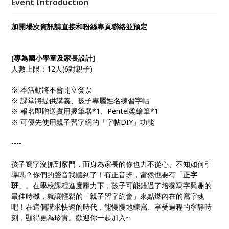
Event Introduction
加開場次資訊請直接和粉絲專頁聯絡並預定
[專為國小學童及家長設計]
人數上限：12人(6對親子)
※ 本活動將不會開立發票
※ 課堂將提供講義、孩子專屬姓名練習字帖
※ 報名即贈送實用握筆器*1、Pentel柔繪筆*1
※ 可優先使用親子習字網的「字帖DIY」功能
----
孩子寫字沒抓到竅門，而身為家長的你也力不從心、不知如何引
導嗎？你們的聲音我聽到了！有正音班，當然也要有「
正字
班
」。在學校課程進度壓力下，孩子可能錯過了培養寫字興趣的
最佳時機，就讓輕鬆的「親子習字約會」來點燃內在的寫字魂
吧！在這個講求快速的時代，能慢慢地練寫、享受過程的寧靜時
刻，顯得更為珍貴。歡迎你一起加入~