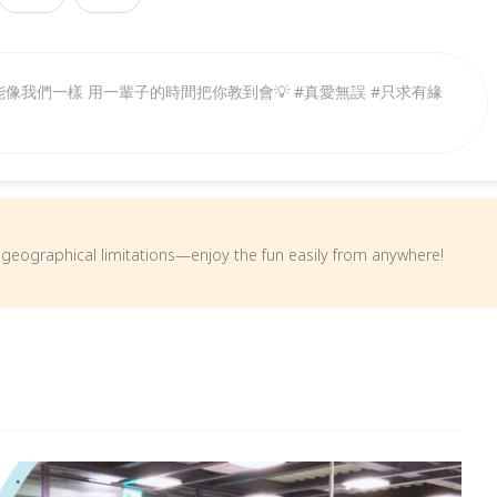
誰能像我們一樣 用一輩子的時間把你教到會💡 #真愛無誤 #只求有緣
om geographical limitations—enjoy the fun easily from anywhere!