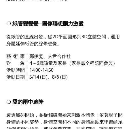
❍
紙管變變變─圖像聯想腦力激盪
從紙管的直線出發，從2D平面圖形到3D立體空間，運用
身體延伸紙管的線條想像。
藝 術 家｜鄭伊雯、人尹合作社
對 象｜4～6歲孩童及家長（家長需全程陪同參與）
活動時間｜14:00-14:50
活動日期｜5/14 (日)、8/6 (日)
❍
愛的雨中迫降
透過觸碰開始，並從觸碰開始來刺激本體覺；依著親子間
身體的不同姿勢，身體空間和不同的身體高度來學習頭尾
顛倒和靶位抬舉，彼此創造空間、探索空間。讓我們在移