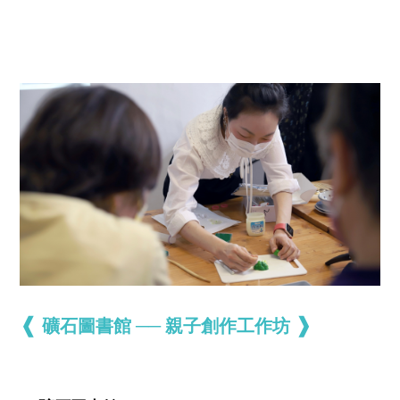
❰
❱
礦石圖書館 ── 親子創作工作坊