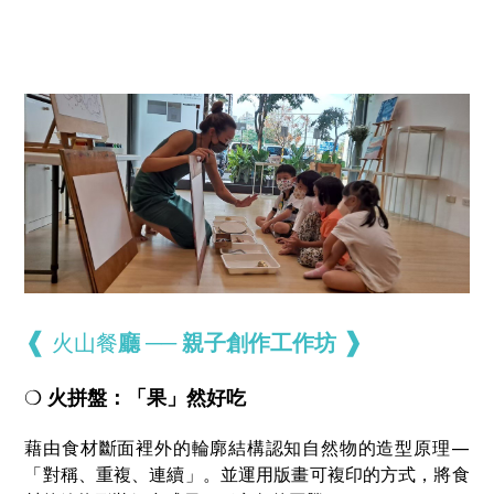
❰
❱
火山餐
廳 ── 親子創作工作坊
❍
火拼盤：「果」然好吃
藉由食材斷面裡外的輪廓結構認知自然物的造型原理—
「對稱、重複、連續」。並運用版畫可複印的方式，將食