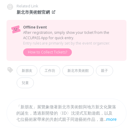
Related Link
新北市美術館官網
Offline Event
After registration, simply show your ticket from the
ACCUPASS App for quick entry.
Entry rules are primarily set by the event organizer.
How to Collect Tickets?
新朋友
工作坊
新北市美術館
親子
兒童
「新朋友」展覽象徵著新北市美術館與地方新文化聚落
的誕生，透過新開發的〈ID〉沈浸式互動遊戲，以及
七位藝術家帶來的共創式親子同遊藝術作品，邀請民眾
...
more
在遊戲與體驗中結交新朋友，一同在數位時代創造出微
型社群的新模型。 本展覽規劃四種不同主題工作坊