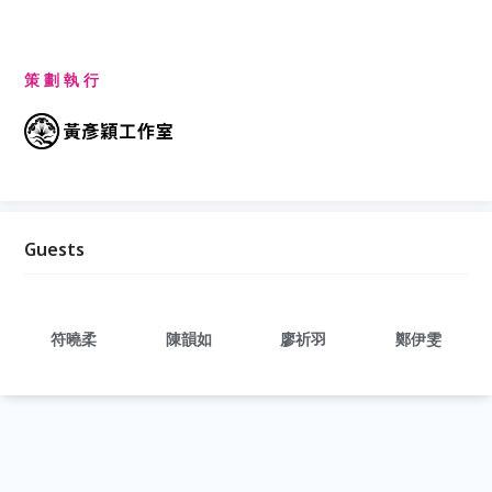
策 劃 執 行
Guests
符曉柔
陳韻如
廖祈羽
鄭伊雯