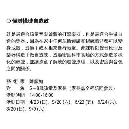
❍
懂噠懂噠自造鼓
鼓是最適合孩童音樂啟蒙的打擊樂器，也是最適合手做自
造的樂器，因為在家中任何瓶瓶罐罐和鍋碗瓢盆都可以變
身成鼓，透過手或木棍來進行敲擊。此課程以聲音原理及
樂器構造手做自造鼓，透過密度科學實驗的方式創造多樣
化的鼓聲，並讓孩童了解鼓的發聲原理，以及密度與音色
之間的關係。
藝 術 家｜陳韻如
對 象｜5～8歲孩童及家長（家長需全程陪同參與）
活動時間｜14:00-16:00
活動日期｜4/23 (日)、5/20 (六)、6/23 (五)、6/24 (六)、
8/20 (日)、9/9 (六)