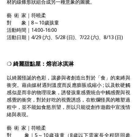
材的線條形狀組合成另一種意象的圖騰。
藝 術 家｜符曉柔
對 象｜8～10歲孩童
活動時間｜14:00-16:00
活動日期｜4/29 (六)、5/28 (日)、7/22 (六)、8/13 (日)
❍
綺麗甜點屋：熔岩冰淇淋
以綺麗怪誕的色彩，讓參與者創造出對於「食」的束縛與
衝突。藉由媒材遇到溫度而反應膨脹或縮小 ; 以及軟硬觸
感似是而非的物理現象，誘發孩童感覺統合中觸感覺與視
感覺的衝突，對於好吃的視覺誘惑，在軟爛怪異的雕塑過
程中，並不能如食慾所望，所以只能從創作遊戲中宣洩情
緒與表現。
藝 術 家｜符曉柔
對 象｜5～10歲孩童（
8
歲以下需
家長全程陪同參