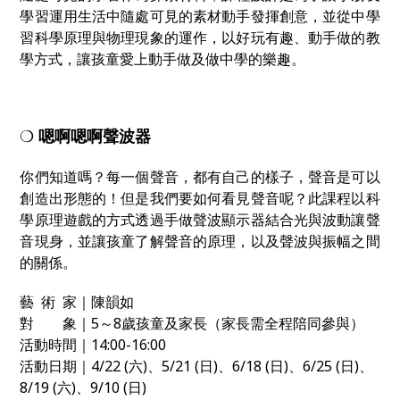
學習運用生活中隨處可見的素材動手發揮創意，並從中學
習科學原理與物理現象的運作，以好玩有趣、動手做的教
學方式，讓孩童愛上動手做及做中學的樂趣。
❍
嗯啊嗯啊聲波器
你們知道嗎？每一個聲音，都有自己的樣子，聲音是可以
創造出形態的！但是我們要如何看見聲音呢？此課程以科
學原理遊戲的方式透過手做聲波顯示器結合光與波動讓聲
音現身，並讓孩童了解聲音的原理，以及聲波與振幅之間
的關係。
藝 術 家｜陳韻如
對 象｜5～8歲孩童及家長（家長需全程陪同參與）
活動時間｜14:00-16:00
活動日期｜4/22 (六)、5/21 (日)、6/18 (日)、6/25 (日)、
8/19 (六)、9/10 (日)