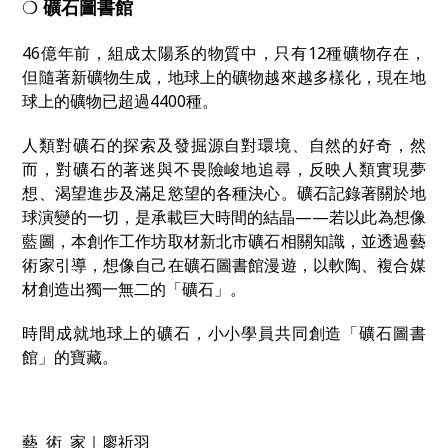
❍
礦石圖書館
46億年前，組成太陽系的物質中，只有12種礦物存在，
但隨著新礦物生成，地球上的礦物越來越多樣化，現在地
球上的礦物已超過4400種。
人類對礦石的探索及發掘源自對環境、自然的好奇，然
而，對礦石的著迷與不畏險峻地追尋，反映人類實現夢
想、渴望進步及滿足慾望的各種決心。礦石記錄著關於地
球演變的一切，是承載巨大時間的結晶——若以此為想像
藍圖，本創作工作坊取材新北市礦石相關知識，並透過藝
術家引導，想像自己在礦石圖書館漫遊，以軟陶、複合媒
材創造出獨一無二的「礦石」。
時間成就地球上的礦石，小小學員共同創造「礦石圖書
館」的寶藏。
藝 術 家｜廖祈羽