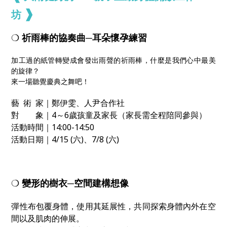
❱
坊
❍
祈雨棒的協奏曲─耳朵懷孕練習
加工過的紙管轉變成會發出雨聲的祈雨棒，什麼是我們心中最美
的旋律？
來一場聽覺慶典之舞吧！
藝 術 家｜鄭伊雯、人尹合作社
對 象｜4～6歲孩童及家長（家長需全程陪同參與）
活動時間｜14:00-14:50
活動日期｜4/15 (六)、7/8 (六)
❍
變形的樹衣─空間建構想像
彈性布包覆身體，使用其延展性，共同探索身體內外在空
間以及肌肉的伸展。