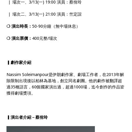
❘ 場次一、3/13(一) 19:00 演員：蔡佾玲
❘ 場次二、3/13(一) 21:00 演員：竺定誼
❍ 演出時長：
50-90分鐘（無中場休息）
❍ 演出票價：
400元整/場次
▎劇作家介紹
Nassim Soleimanpour是伊朗劇作家、劇場工作者，在2013年解
除限制出境後以柏林為基地，創立同名劇團。他的劇作被翻譯超
過35種語言，60個國家演出過，超過1000場，迄今創作的作品皆
獲得劇場獎項。
▎
演出者介紹－蔡佾玲