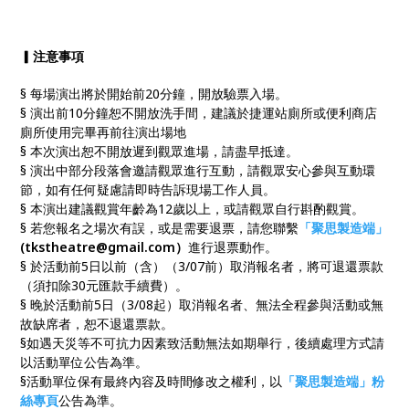
▎
注意事項
§ 每場演出將於開始前20分鐘，開放驗票入場。
§ 演出前10分鐘恕不開放洗手間，建議於捷運站廁所或便利商店
廁所使用完畢再前往演出場地
§ 本次演出恕不開放遲到觀眾進場，請盡早抵達。
§ 演出中部分段落會邀請觀眾進行互動，請觀眾安心參與互動環
節，如有任何疑慮請即時告訴現場工作人員。
§ 本演出建議觀賞年齡為12歲以上，或請觀眾自行斟酌觀賞。
§ 若您報名之場次有誤，或是需要退票，請您聯繫
「聚思製造端」
(tkstheatre@gmail.com）
進行退票動作。
§ 於活動前5日以前（含）（3/07前）取消報名者，將可退還票款
（須扣除30元匯款手續費）。
§ 晚於活動前5日（3/08起）取消報名者、無法全程參與活動或無
故缺席者，恕不退還票款。
§如遇天災等不可抗力因素致活動無法如期舉行，後續處理方式請
以活動單位公告為準。
§活動單位保有最終內容及時間修改之權利，以
「聚思製造端」粉
絲專頁
公告為準。