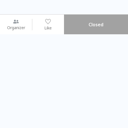
Closed
Organizer
Like
You may like
2026.08.15 (Sat) - 08.22 (Sat)
2026.08.15 (Sat) - 08
【親子手作體驗】哈東派對！
「共織宇宙」
比哈皮、東窩蕊
共織宇宙】 七
Taipei City
New Taipei C