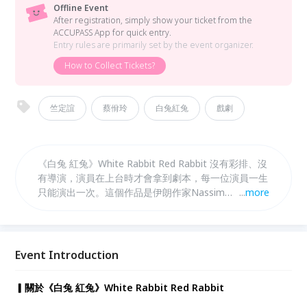
Offline Event
After registration, simply show your ticket from the
ACCUPASS App for quick entry.
Entry rules are primarily set by the event organizer.
How to Collect Tickets?
竺定誼
蔡佾玲
白兔紅兔
戲劇
《白兔 紅兔》White Rabbit Red Rabbit 沒有彩排、沒
有導演，演員在上台時才會拿到劇本，每一位演員一生
只能演出一次。這個作品是伊朗作家Nassim
...
more
Soleimanpour一次大膽的實驗，他在因遭政府限制出
境後，創作了這個作品，讓劇作代替他走遍世界各地，
每一次演出都是一道有力的提醒人們戲劇的越界突破及
變革的力量。今年3月13日邀請你踏進思劇場，與全球
Event Introduction
劇場，與眼前的演員一起經歷這一趟未知的旅程，一同
完成這場演出。
▎關於《白兔 紅兔》White Rabbit Red Rabbit