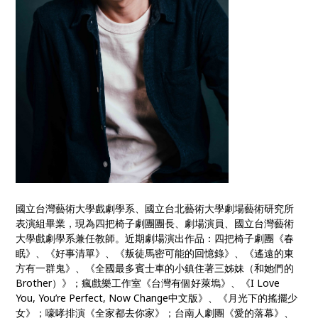
國立台灣藝術大學戲劇學系、國立台北藝術大學劇場藝術研究所
表演組畢業，現為四把椅子劇團團長、劇場演員、國立台灣藝術
大學戲劇學系兼任教師。近期劇場演出作品：四把椅子劇團《春
眠》、《好事清單》、《叛徒馬密可能的回憶錄》、《遙遠的東
方有一群鬼》、《全國最多賓士車的小鎮住著三姊妹（和她們的
Brother）》；瘋戲樂工作室《台灣有個好萊塢》、《I Love
You, You’re Perfect, Now Change中文版》、《月光下的搖擺少
女》；嚎哮排演《全家都去你家》；台南人劇團《愛的落幕》、