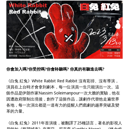
你會加入嗎?你受控嗎?你會聆聽嗎? 你真的有聽進去嗎?
《白兔 紅兔》White Rabbit Red Rabbit 沒有彩排、沒有導演，
演員在上台時才會拿到劇本，每一位演員一生只能演出一次。這
個作品是伊朗作家Nassim Soleimanpour一次大膽的實驗，他在
因遭政府限制出境後，創作了這個作品，讓劇作代替他走遍世界
各地，每一次演出都是一道有力的提醒人們戲劇的越界突破及變
革的力量。
《白兔 紅兔》2011年首演後，被翻譯了25種語言，著名的影視人
員例如《慾望城市》辛西亞．尼克森 (Cynthia Nixon) 、《修女也