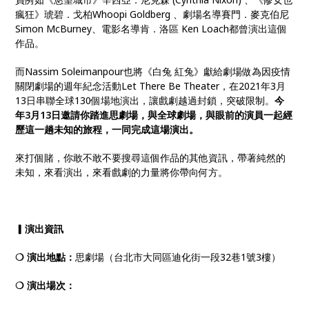
瘋狂》琥碧．戈柏Whoopi Goldberg 、劇場名導賽門．麥克伯尼
Simon McBurney、電影名導肯．洛區 Ken Loach都曾演出這個
作品。
而Nassim Soleimanpour也將《白兔 紅兔》獻給劇場做為因疫情
關閉劇場的週年紀念活動Let There Be Theater，在2021年3月
13日串聯全球130個場地演出，讓戲劇越過封鎖，突破限制。
今
年3月13日邀請你踏進思劇場，與全球劇場，與眼前的演員一起經
歷這一趟未知的旅程，一同完成這場演出。
來打個賭，你敢不敢不要搜尋這個作品的其他資訊，帶著純然的
未知，來看演出，來看戲劇的力量將你帶向何方。
▎演出資訊
❍ 演出地點：
思劇場（台北市大同區迪化街一段32巷1號3樓）
❍ 演出場次：