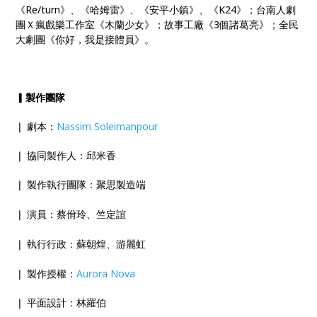
《Re/turn》、《哈姆雷》、《安平小鎮》、《K24》；台南人劇
團Ｘ瘋戲樂工作室《木蘭少女》；故事工廠《3個諸葛亮》；全民
大劇團《你好，我是接體員》。
▎
製作團隊
❘ 劇本：
Nassim Soleimanpour
❘ 協同製作人：邱米香
❘ 製作執行團隊：聚思製造端
❘ 演員：蔡佾玲、竺定誼
❘ 執行行政：蘇朝煌、游麗虹
❘ 製作授權：
Aurora Nova
❘ 平面設計：林羅伯