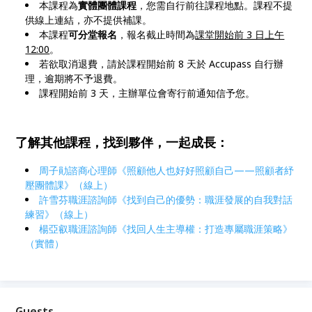
本課程為
實體團體課程
，您需自行前往課程地點。課程不提
供線上連結，亦不提供補課。
本課程
可分堂報名
，報名截止時間為
課堂開始前 3 日上午
12:00
。
若欲取消退費，請於課程開始前 8 天於 Accupass 自行辦
理，逾期將不予退費。
課程開始前 3 天，主辦單位會寄行前通知信予您。
了解其他課程，找到夥伴，一起成長：
周子勛諮商心理師《照顧他人也好好照顧自己——照顧者紓
壓團體課》（線上）
許雪芬職涯諮詢師《找到自己的優勢：職涯發展的自我對話
練習》（線上）
楊亞叡職涯諮詢師《找回人生主導權：打造專屬職涯策略》
（實體）
Guests