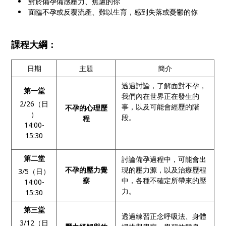
對於備孕備感壓力、焦慮的你
面臨不孕或反覆流產、難以生育，感到失落或憂鬱的你
課程大綱：
日期
主題
簡介
透過討論，了解面對不孕，
第一堂
我們內在世界正在發生的
2/26（日
事，以及可能會經歷的階
不孕的心理歷
）
段。
程
14:00-
15:30
第二堂
討論備孕過程中，可能會出
不孕的壓力覺
現的壓力源，以及治療歷程
3/5（日）
察
中，各種不確定所帶來的壓
14:00-
力。
15:30
第三堂
透過練習正念呼吸法、身體
3/12（日