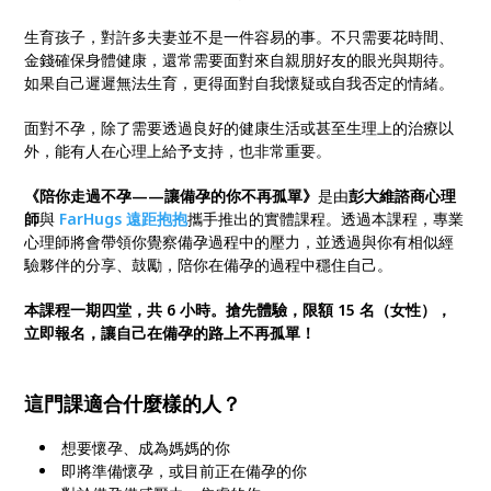
生育孩子，對許多夫妻並不是一件容易的事。不只需要花時間、
金錢確保身體健康，還常需要面對來自親朋好友的眼光與期待。
如果自己遲遲無法生育，更得面對自我懷疑或自我否定的情緒。
面對不孕，除了需要透過良好的健康生活或甚至生理上的治療以
外，能有人在心理上給予支持，也非常重要。
《陪你走過不孕——讓備孕的你不再孤單》
是由
彭大維諮商心理
師
與
FarHugs 遠距抱抱
攜手推出的實體課程。透過本課程，專業
心理師將會帶領你覺察備孕過程中的壓力，並透過與你有相似經
驗夥伴的分享、鼓勵，陪你在備孕的過程中穩住自己。
本課程一期四堂，共 6 小時。搶先體驗，限額 15 名（女性），
立即報名，讓自己在備孕的路上不再孤單！
這門課適合什麼樣的人？
想要懷孕、成為媽媽的你
即將準備懷孕，或目前正在備孕的你