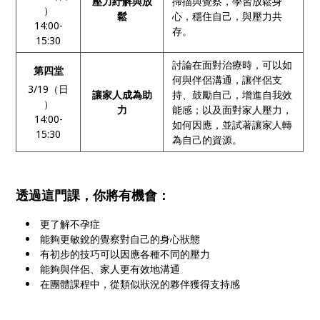
壓力紓解與放
掃描與覺察，學習放鬆身
）
鬆
心，穩住自己，與壓力共
14:00-
存。
15:30
討論在面對治療時，可以如
第四堂
何與伴侶溝通，讓伴侶支
3/19（日
讓家人成為助
持、鼓勵自己，增進自我效
）
力
能感；以及面對家人壓力，
14:00-
如何因應，並試著讓家人轉
15:30
為自己的資源。
透過這門課，你將有機會：
更了解不孕症
能夠更敏銳的覺察對自己的身心狀態
有初步的技巧可以因應各種不同的壓力
能夠與伴侶、家人更有效地溝通
在團體課程中，從類似狀況的夥伴獲得支持感