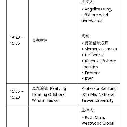
主持人:
> Angelica Oung,
Offshore Wind
Unredacted
貴賓:
14:20 ~
專家對談
15:05
> 經濟部能源局
> Siemens Gamesa
> HeliService
> Rhenus Offshore
Logistics
> Fichtner
> RWE
專題演講: Realizing
Professor Kai-Tung
15:05 ~
Floating Offshore
(KT) Ma, National
15:20
Wind in Taiwan
Taiwan University
主持人:
> Ruth Chen,
Westwood Global