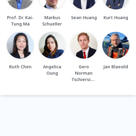
Prof. Dr. Kai-
Markus
Sean Huang
Kurt Huang
Tung Ma
Schueller
Ruth Chen
Angelica
Gero
Jan Blaesild
Oung
Norman
Tschierschk
e