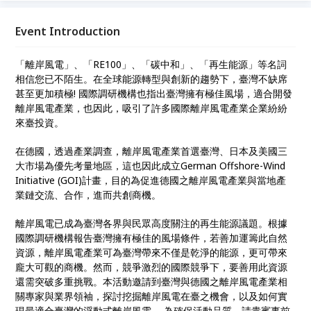
戰。本活動邀請到臺灣與德國之離岸風電產業相關專家
與業界領袖，探討挖掘離岸風電在臺之機會，以及如何
Event Introduction
實現最適合臺灣的浮動式離岸風電。 為確保活動品
質，請貴賓事前報名。 歡迎產、官、學、研先進以及
「離岸風電」、「RE100」、「碳中和」、「再生能源」等名詞
媒體踴躍報名參加。
相信您已不陌生。在全球能源轉型與創新的趨勢下，臺灣不缺席
甚至更加積極! 國際調研機構也指出臺灣擁有極佳風場，適合開發
離岸風電產業，也因此，吸引了許多國際離岸風電產業企業紛紛
來臺投資。
在德國，透過產業調查，離岸風電產業首選臺灣、日本及美國三
大市場為優先考量地區，這也因此成立German Offshore-Wind
Initiative (GOI)計畫，目的為促進德國之離岸風電產業與當地產
業鏈交流、合作，進而共創商機。
離岸風電已成為臺灣各界與民眾高度關注的再生能源議題。根據
國際調研機構報告臺灣擁有極佳的風場條件，若善加運籌此自然
資源，離岸風電產業可為臺灣帶來不僅是乾淨的能源，更可帶來
龐大可觀的商機。然而，競爭激烈的國際競爭下，要善用此資源
還需突破多重挑戰。本活動邀請到臺灣與德國之離岸風電產業相
關專家與業界領袖，探討挖掘離岸風電在臺之機會，以及如何實
現最適合臺灣的浮動式離岸風電。 為確保活動品質，請貴賓事前