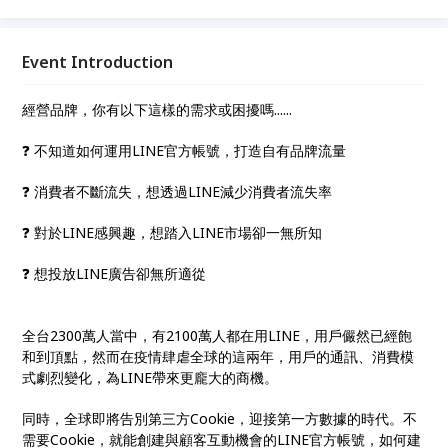
品行銷，了解最新趨勢，有效提高轉單率
Event Introduction
經營品牌，你有以下這樣的需求或困擾嗎......
❓ 不知道如何運用LINE官方帳號，打造自有品牌流量
❓ 消費者不斷流失，想透過LINE減少消費者流失率
❓ 對於LINE感興趣，想踏入LINE市場卻一無所知
❓ 想投放LINE廣告卻無所適從
全台2300萬人當中，有2100萬人都在用LINE，用戶儼然已經飽
和到頂點，然而在疫情肆虐全球的這兩年，用戶的通訊、消費模
式劇烈變化，為LINE帶來更龐大的商機。
同時，全球即將告別第三方Cookie，迎接第一方數據的時代。不
需要Cookie，就能創建與顧客互動機會的LINE官方帳號，如何建