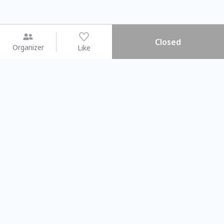
Closed
Organizer
Like
You may like
2026.08.15 (Sat) - 08.22 (Sat)
2026.08.15 (Sat) - 08
【親子手作體驗】哈東派對！
「共織宇宙」
比哈皮、東窩蕊
共織宇宙】 七
Taipei City
New Taipei Ci