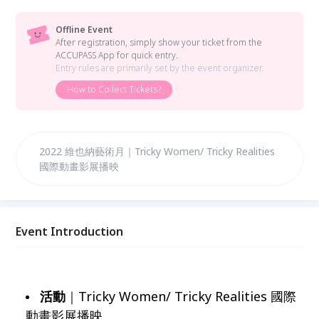
Offline Event
After registration, simply show your ticket from the
ACCUPASS App for quick entry.
Entry rules are primarily set by the event organizer.
How to Collect Tickets?
2022 維也納藝術月｜Tricky Women/ Tricky Realities
國際動畫影展播映
Event Introduction
活動
｜Tricky Women/ Tricky Realities 國際
動畫影展播映