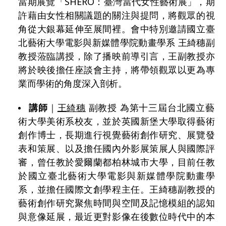
當期展覽「SHERO：臺灣當代女性藝術展」，期
許藉由女性相關議題的關注與提問，將觀眾的視
角從大銀幕延伸至展間裡。會中特別邀請國立臺
北藝術大學電影與新媒體學院動畫學系 王綺穗副
教授蒞臨講授，除了播映前導引言，王副教授亦
將於映後擔任座談會主持，將帶領觀眾以更為專
業而學術的角度深入剖析。
講師
｜
王綺穗
副教授
為第十三屆台北國立藝
術大學美術系校友，並於英國新堡大學取得藝術
創作博士，長期進行視覺藝術創作研究、展覽發
表和策展、以及擔任國內外影展策展人與國際評
審，曾任教於愛爾蘭都柏林城市大學，目前任教
於
國立臺北藝術大學電影與新媒體學院動畫學
系
，並擔任國際文創學程主任。王綺穗副教授的
藝術創作研究聚焦時間與空間及記憶模組的認知
與意像延展，最近更對影像在後數位時代中的本