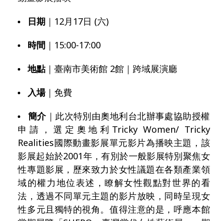
日期
｜12月17日 (六)
時間
｜15:00-17:00
地點
｜臺南市美術館 2館｜跨域展演廳
入場
｜免費
簡介
｜此次特別由奧地利台北辦事處協助授權
申請，選定奧地利Tricky Women/ Tricky
Realities國際動畫影展單元影片為播映主題，該
影展起始於2001年，有別於一般影展特別聚焦女
性專題影展，歷來致力於女性議題在各類產業領
域的權力地位表述，瞭解女性觀點對世界的看
法，透過不同單元主題的影片放映，同時呈現女
性多元且獨特的視角。值得注意的是，呼應本館