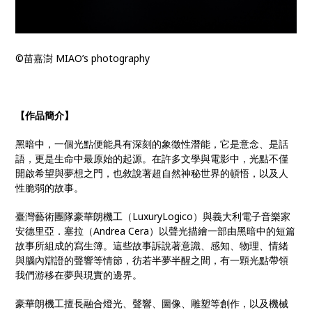
©苗嘉澍 MIAO’s photography
【作品簡介】
黑暗中，一個光點便能具有深刻的象徵性潛能，它是意念、是話
語，更是生命中最原始的起源。在許多文學與電影中，光點不僅
開啟希望與夢想之門，也敘說著超自然神秘世界的頓悟，以及人
性脆弱的故事。
臺灣藝術團隊豪華朗機工（LuxuryLogico）與義大利電子音樂家
安德里亞．塞拉（Andrea Cera）以聲光描繪一部由黑暗中的短篇
故事所組成的寫生簿。這些故事訴說著意識、感知、物理、情緒
與腦內辯證的聲響等情節，彷若半夢半醒之間，有一顆光點帶領
我們游移在夢與現實的邊界。
豪華朗機工擅長融合燈光、聲響、圖像、雕塑等創作，以及機械