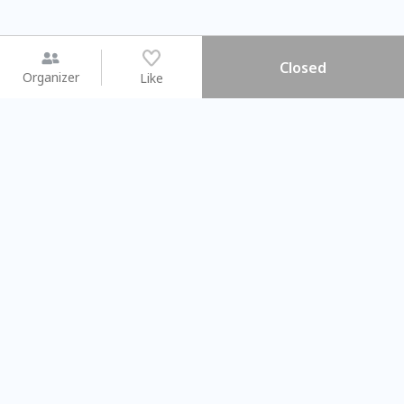
Closed
Organizer
Like
You may like
2026.08.15 (Sat) - 08.22 (Sat)
2026.08.15 (Sat) - 08
【親子手作體驗】哈東派對！
「共織宇宙」
比哈皮、東窩蕊
共織宇宙】 七
Taipei City
New Taipei C