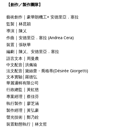
【創作／製作團隊】
｜
藝術創作
豪華朗機工× 安德里亞．塞拉
｜
監製
林昆穎
｜
導演
陳乂
｜
作曲
安德里亞．塞拉 (Andrea Cera)
｜
裝置
張耿華
｜
編劇
陳乂、安德里亞．塞拉
｜
語言文本
周曼農
中文配音│洪佩瑜
法文配音│黛絲蕾・喬格蒂(Désirée Giorgetti)
文本實驗│羅德弘
華麗邏輯有限公司
｜
行政總監
黃虹慈
｜
專案經理
蔡佳芬
｜
執行製作
廖芝涵
｜
製作經理
黃弘豪
｜
聲光技術
鄭乃銓
｜
裝置動態執行
林文哲