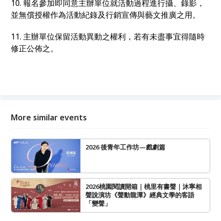
10. 報名參加即同意主辦單位就活動過程進行攝、錄影，
並無償授權作為活動紀錄及行銷宣傳與藝文推廣之用。
11. 主辦單位保留活動異動之權利，若有未盡事宜得隨時
修正公佈之。
More similar events
2026 後青年工作坊—戲劇篇
2026桃園閱讀開箱｜桃里有書聲｜沐寧相
聲說演坊《聲動龍潭》經典文學的客語
「變聲」