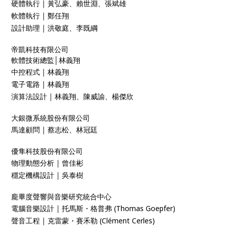
｜
硬體執行
黃弘豪、賴世淵、張斌雄
｜
軟體執行
鄭任翔
｜
設計助理
洪敬庭、李既綱
帝凱科技有限公司
軟體技術總監│林義翔
｜
中控程式
林義翔
｜
電子電路
林義翔
｜
演算法設計
林義翔、陳威諭、楊傑欣
大銀微系統股份有限公司
｜
馬達顧問
蔡志松、林冠廷
優隼科技股份有限公司
｜
物理動態分析
曾佳彬
｜
穩定機構設計
吳泰樹
龐畢度聲響與音樂研究統合中心
｜
電腦音樂設計
托馬斯・格普弗 (Thomas Goepfer)
｜
聲音工程
克雷蒙・賽禾勒 (Clément Cerles)