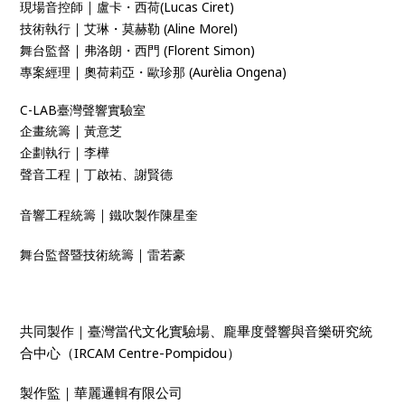
｜
現場音控師
盧卡・西荷(Lucas Ciret)
｜
技術執行
艾琳・莫赫勒 (Aline Morel)
｜
舞台監督
弗洛朗・西門 (Florent Simon)
｜
專案經理
奧荷莉亞・歐珍那 (Aurèlia Ongena)
C-LAB臺灣聲響實驗室
｜
企畫統籌
黃意芝
｜
企劃執行
李樺
｜
聲音工程
丁啟祐、謝賢德
｜
音響工程統籌
鐵吹製作陳星奎
｜
舞台監督暨技術統籌
雷若豪
共同製作｜臺灣當代文化實驗場、龐畢度聲響與音樂研究統
合中心（IRCAM Centre-Pompidou）
製作監｜華麗邏輯有限公司