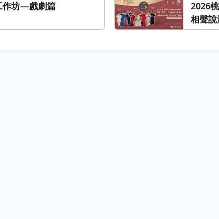
年工作坊—戲劇篇
202
相聲說
語「變