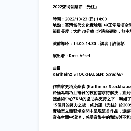
2022聲徜音樂節「光柱」
時間：2022/10/23 (日) 14:00
地點：臺灣當代文化實驗場 中正堂展演空
節目長度：大約70分鐘 (含演前導聆，無中
演前導聆：14:00-14:30，講者｜許德彰
演出者：Ross Aftel
曲目
Karlheinz STOCKHAUSEN:
Strahlen
作曲家史塔克豪森 (Karlheinz Stockhau
於極為精巧且複雜的技術需求待解決，直到
體藝術中心ZKM的協助與支持之下，籌組
15個月的努力之後，終於讓《光柱》於2009
實驗室立體聲場空間中呈現這首作品，邀請
音在空間中流淌，感受音樂中的和諧與不和