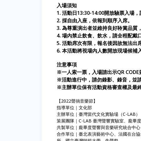
入場須知
1.
活動日13:30-14:00開放驗票入
2.
採自由入座，依報到順序入席。
3.
為尊重演出者並維持良好聆賞品質
4.
場內禁止飲食、飲水，請全程配戴
5.
活動席次有限，報名後因故無法出席者
6.
本活動將視場內人數開放現場候補
注意事項
※
一人索一票，入場請出示
QR CODE
※
活動進行中，請勿錄影、錄音，並
※
主辦單位保有活動資格審查權及最
【2022聲徜音樂節】
指導單位｜文化部
主辦單位｜臺灣當代文化實驗場（C-LAB）
策展團隊｜C-LAB 臺灣聲響實驗室、龐畢
共製單位｜龐畢度聲響與音樂研究統合中心（
合作單位｜臺北表演藝術中心、法國在
所、國立臺灣師範大學、失聲祭