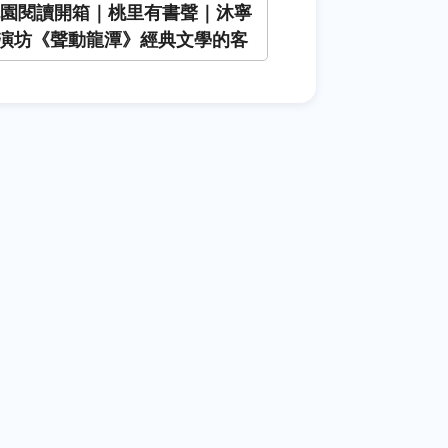
6桃園閱讀開箱｜桃里有書聲｜沐寧
演坊《聲動龍潭》經典文學的客
聲」