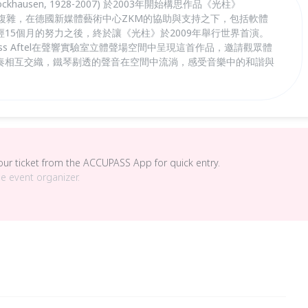
ockhausen, 1928-2007) 於2003年開始構思作品《光柱》
精巧且複雜，在德國新媒體藝術中心ZKM的協助與支持之下，包括軟體
15個月的努力之後，終於讓《光柱》於2009年舉行世界首演。
s Aftel在聲響實驗室立體聲場空間中呈現這首作品，邀請觀眾體
奏相互交織，鐵琴剔透的聲音在空間中流淌，感受音樂中的和諧與
your ticket from the ACCUPASS App for quick entry.
he event organizer.