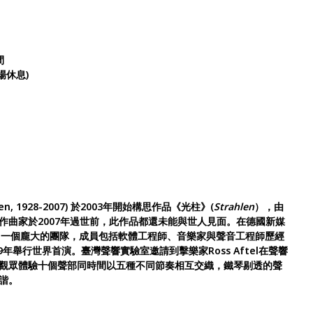
間
場休息)
sen, 1928-2007) 於2003年開始構思作品《光柱》(
Strahlen
），由
作曲家於2007年過世前，此作品都還未能與世人見面。在德國新媒
了一個龐大的團隊，成員包括軟體工程師、音樂家與聲音工程師歷經
年舉行世界首演。臺灣聲響實驗室邀請到擊樂家Ross Aftel在聲響
觀眾體驗十個聲部同時間以五種不同節奏相互交織，鐵琴剔透的聲
諧。