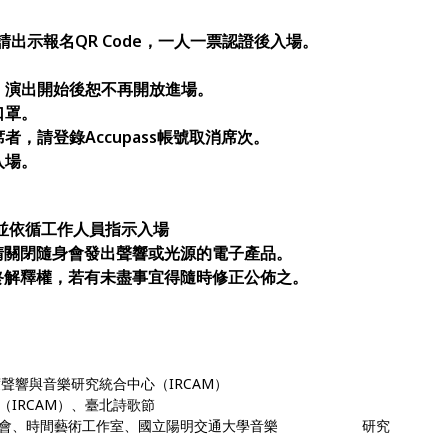
場，請出示報名QR Code，一人一票認證後入場。
，演出開始後恕不再開放進場。
口罩。
，請登錄Accupass帳號取消席次。
入場。
並依循工作人員指示入場
請關閉隨身會發出聲響或光源的電子產品。
終解釋權，若有未盡事宜得隨時修正公佈之。
度聲響與音樂研究統合中心（IRCAM）
IRCAM）、臺北詩歌節
台協會、時間藝術工作室、國立陽明交通大學音樂 研究