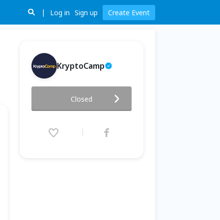
Log in
Sign up
Create Event
KryptoCamp
DeFi Summit 第 2 屆去中心化
Closed
金融高峰會
2022.12.17 (Sat) 09:00 - 17:00
(GMT+8)