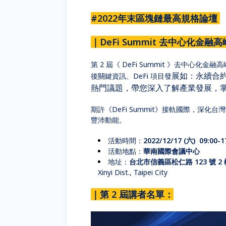
#2022年末區塊鏈最高規格論壇
｜DeFi Summit 去中心化金融
第 2 屆《 DeFi Summit 》去中
展如：永續合
後關鍵資訊、DeFi 項目發
熱門議題，帶您深入了解產業發展，
期許《DeFi Summit》接軌國際，深化
豐沛動能。
活動時間：
2022/12/17 (六) 09:00-1
活動地點：
華南國際會議中心
地址：
台北市信義區松仁路 123 號 2
Xinyi Dist., Taipei City
｜第 2 屆講者名單：