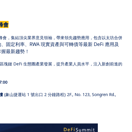
高峰會
心化金融高峰會，集結頂尖業界意見領袖，帶來領先趨勢應用，包含以太坊合併
約、
固定利率、RWA 現實資產與可轉債等最新 DeFi 應用及
掌握最新趨勢！
台灣區塊鏈 DeFi 生態圈產業發展，提升產業人員水平，注入新創前進的
7:00
 樓
(象山捷運站 1 號出口 2 分鐘路程)
2F., No. 123, Songren Rd.,