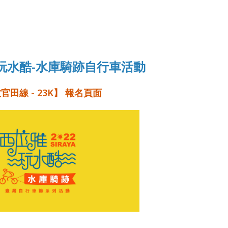
雅玩水酷-水庫騎跡自行車活動
官田線 - 23K】 報名頁面