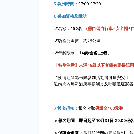
5.報到時間：
07:00-07:30
6.參加資格及說明：
📍
名額：
150名
。
(需自備自行車+安全帽+
📍
騎程公里數：約23公里
📍
年齡限制：
14歲(含)以上者。
【特別注意】未滿18歲以下者需有家長陪
📍疫情期間為保障參加活動者健康與安全
近兩周內無新冠病毒接觸史及呼吸道症狀者
7.報名須知：
報名收取
保證金100元整
🔹
報名期間：即日起至10月31日 20:00報
🔹
保證金退還：
當日於時間內完成報到，並