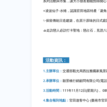
系列活動與市集，讓大小朋友都能拍得開心
⭐️凌波仙子-水雉，認識官田地區特產「菱
✨保留傳統日造建築，在原汁原味的日式庭
🚣走訪戀人必訪打卡聖地：戀占石，見證
活動資訊：
1.主辦單位：
交通部觀光局西拉雅國家風景
2.承辦單位：
願景橋行銷顧問有限公司(電話：07
3.活動時間：
111年11月12日(星期六)， 08
4.集合報到地點：
官田遊客中心 (臺南市官田