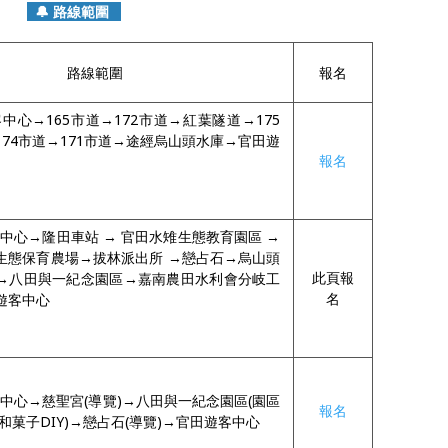
🔔 路線範圍
路線範圍
報名
中心→165市道→172市道→紅葉隧道→175
74市道→171市道→途經烏山頭水庫→官田遊
報名
中心→隆田車站 → 官田水雉生態教育園區 →
生態保育農場→拔林派出所 →戀占石→烏山頭
此頁報
→八田與一紀念園區→嘉南農田水利會分岐工
名
遊客中心
中心→慈聖宮(導覽)→八田與一紀念園區(園區
報名
和菓子DIY)→戀占石(導覽)→官田遊客中心