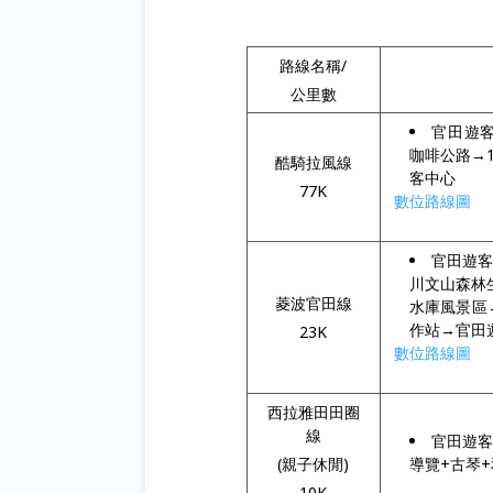
路線名稱/
公里數
官田遊客
咖啡公路→1
酷騎拉風線
客中心
77K
數位路線圖
官田遊客
川文山森林
菱波官田線
水庫風景區
作站→官田
23K
數位路線圖
西拉雅田田圈
線
官田遊客
(親子休閒)
導覽+古琴+
10K