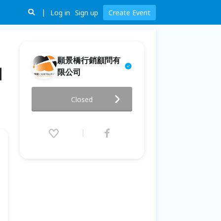
Log in
Sign up
Create Event
願景橋行銷顧問有
自
限公司
【菱波官田線 23K】2022西拉雅
Closed
玩水酷-水庫騎跡自行車活動
2022.11.12 (Sat) 08:00 - 17:00
(GMT+8)