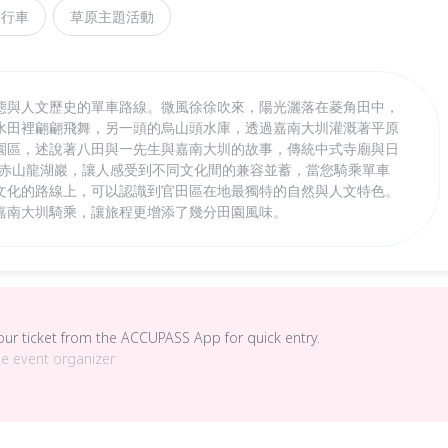
自行車
草原主題活動
態與人文歷史的單車路線。微風徐徐吹來，陽光灑落在菱角田中，
水田裡翩翩飛舞，另一頭的烏山頭水庫，透過嘉南大圳灌溉著平原
園區，述說著八田與一先生與嘉南大圳的故事，傳統中式寺廟與日
-赤山龍湖巖，讓人感受到不同文化間的兼容並蓄，當您騎乘單車
文化的路線上，可以認識到官田區在地最獨特的自然與人文特色。
嘉南大圳騎乘，讓旅程更增添了幾分田園風味。
your ticket from the ACCUPASS App for quick entry.
he event organizer.