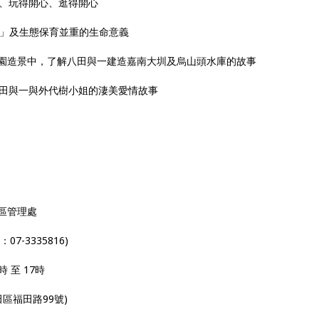
、玩得開心、逛得開心
角」及生態保育並重的生命意義
園造景中，了解八田與一建造嘉南大圳及烏山頭水庫的故事
八田與一與外代樹小姐的淒美愛情故事
區管理處
-3335816)
時 至 17時
區福田路99號)