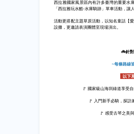
西拉雅國家風景區內有許多臺灣的重要水
「西拉雅玩水酷-水庫騎跡」單車活動，讓
活動更搭配主題草原活動，以知名童話【愛
設攤，更邀請表演團體至現場演出。
🚲針
~每條路線
以下系
🚩 國家級山海圳綠道享受
🚩 入門新手必騎，探
🚩 感受古琴之美