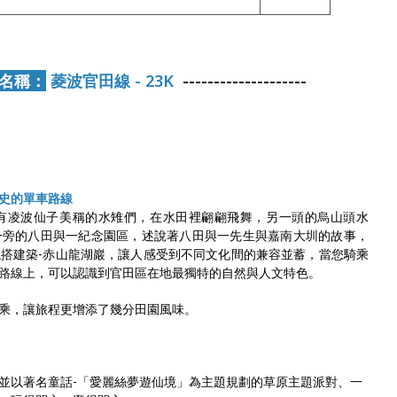
名稱：
菱波官田線 - 23K
--------------------
史的單車路線
有凌波仙子美稱的水雉們，在水田裡翩翩飛舞，另一頭的烏山頭水
一旁的八田與一紀念園區，述說著八田與一先生與嘉南大圳的故事，
搭建築-赤山龍湖巖，讓人感受到不同文化間的兼容並蓄，當您騎乘
路線上，可以認識到官田區在地最獨特的自然與人文特色。
乘，讓旅程更增添了幾分田園風味。
，並以著名童話-「愛麗絲夢遊仙境」為主題規劃的草原主題派對、一