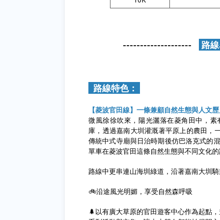
--------------------
路線
路線特色：
【菱波官田線】一條兼顧自然生態與人文歷
微風徐徐吹來，陽光灑落在菱角田中，素
庫，透過嘉南大圳灌溉著平原上的農田，
傳統中式寺廟與日治時期後仿巴洛克式的混
單車在菱波官田這條自然生態與不同文化的
路線中更串連山海圳綠道，沿著嘉南大圳騎
🚲沿途風光明媚，享受自然森呼吸
🌲以有廣大草原的官田遊客中心作為起點