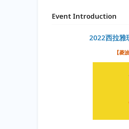
Event Introduction
2022西拉
【菱波