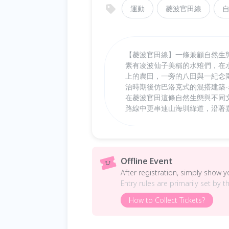
運動
菱波官田線
【菱波官田線】一條兼顧自然生
素有凌波仙子美稱的水雉們，在
上的農田，一旁的八田與一紀念
治時期後仿巴洛克式的混搭建築
在菱波官田這條自然生態與不同
路線中更串連山海圳綠道，沿著
Offline Event
After registration, simply show 
Entry rules are primarily set by t
How to Collect Tickets?