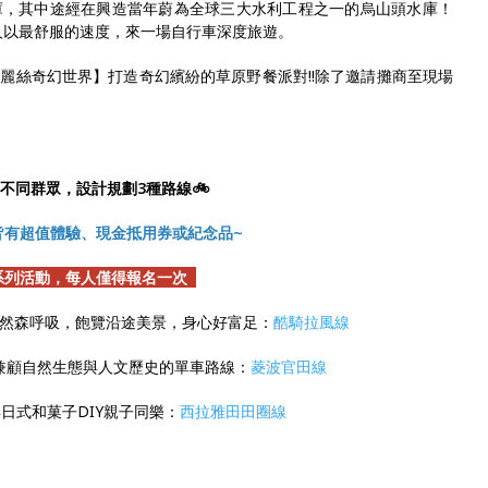
庫，其中途經在興造當年蔚為全球三大水利工程之一的烏山頭水庫！
人以最舒服的速度，來一場自行車深度旅遊。
麗絲奇幻世界】打造奇幻繽紛的草原野餐派對!!除了邀請攤商至現場
對不同群眾，設計規劃3種路線🚲
皆有超值體驗、現金抵用券或紀念品~
列活動，每人僅得報名一次
。
自然森呼吸，飽覽沿途美景，身心好富足：
酷騎拉風線
訪兼顧自然生態與人文歷史的單車路線：
菱波官田線
與日式和菓子DIY親子同樂：
西拉雅田田圈線