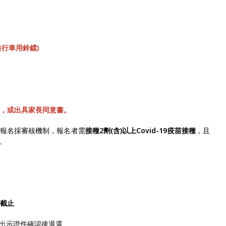
自行車用鈴鐺)
同，或出具家長同意書。
，報名採審核機制，報名者需
接種2劑(含)以上Covid-19疫苗接種
，且
。
名截止
出示證件確認後退還