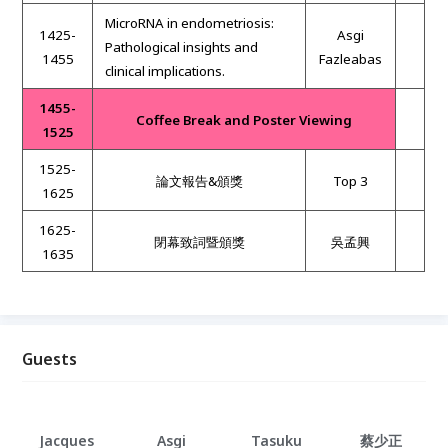
MicroRNA in endometriosis:
1425-
Asgi
Pathological insights and
1455
Fazleabas
clinical implications.
1455-
Coffee Break and Poster Viewing
1525
1525-
論文報告
&
頒獎
Top 3
1625
1625-
閉幕致詞暨頒獎
吳孟興
1635
Guests
Jacques
Asgi
Tasuku
蔡少正