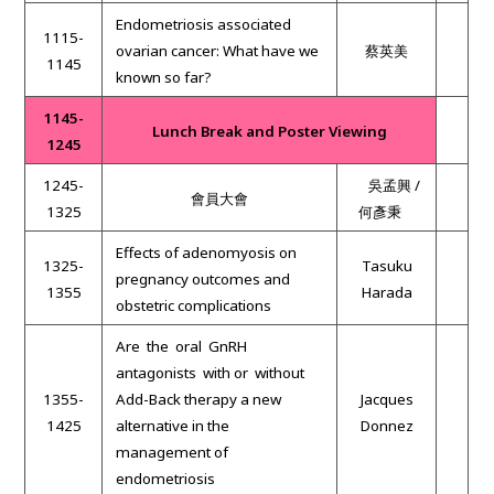
Endometriosis associated
1115-
ovarian cancer: What have we
蔡英美
1145
known so far?
1145-
Lunch Break and Poster Viewing
1245
1245-
吳孟興
/
會員大會
1325
何彥秉
Effects of adenomyosis on
1325-
Tasuku
pregnancy outcomes and
1355
Harada
obstetric complications
Are the oral GnRH
antagonists with or without
1355-
Add-Back therapy a new
Jacques
1425
alternative in the
Donnez
management of
endometriosis