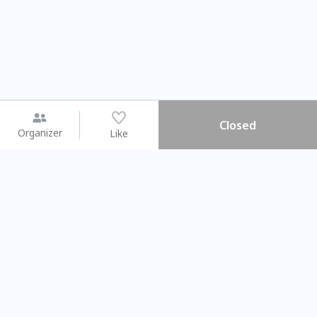
Closed
Organizer
Like
You may like
2026.08.15 (Sat) - 08.22 (Sat)
2026.08.15 (Sat) - 0