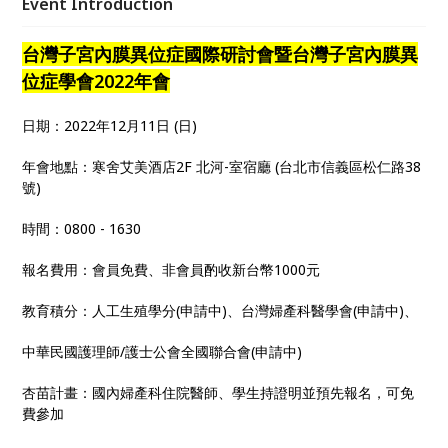
Event Introduction
正教授、林口長庚醫院李奇龍教授、高雄醫學大學蔡英
美教授，期盼給予各位與會者豐盛的學術饗宴。
台灣子宮內膜異位症國際研討會暨台灣子宮內膜異
位症學會2022年會
日期：2022年12月11日 (日)
年會地點：寒舍艾美酒店2F 北河-室宿廳 (台北市信義區松仁路38
號)
時間：0800 - 1630
報名費用：會員免費、非會員酌收新台幣1000元
教育積分：人工生殖學分(申請中)、台灣婦產科醫學會(申請中)、
中華民國護理師/護士公會全國聯合會(申請中)
杏苗計畫：國內婦產科住院醫師、學生持證明並預先報名，可免
費參加