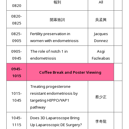
報到
All
0820
0820-
開幕致詞
吳孟興
0825
0825-
Fertility preservation in
Jacques
0905
women with endometriosis
Donnez
0905-
The role of notch 1 in
Asgi
0945
endometriosis
Fazleabas
0945-
Coffee Break and Poster Viewing
1015
Treating progesterone
1015-
resistant endometriosis by
蔡少正
1045
targeting HIPPO/YAP1
pathway
1045-
Does 3D Laparoscope Bring
李奇龍
1115
Up Laparoscopic DE Surgery?