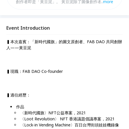
創作者即是「黃豆泥」。 黃豆泥除了圖像創作者身份
...
more
外，同時也曾經是榮總住院醫師，先前也曾舉辦了知名
的「病態美學」以病理切片座位創作藝術，進而帶出各
式值得關注地社會議題。 近期，黃豆泥與友人共同成
立去中心化公益組織 FAB DAO，以區塊鏈公益普及為
Event Introduction
首要目標，讓 NFT 結合公益、藝術、文化，以期透過
NFT 發揮更大的影響力。
▍本次嘉賓：「新時代國旗」的圖文原創者、FAB DAO 共同創辦
人——黃豆泥
▍現職：FAB DAO Co-founder
▍過往經歷：
作品
〈新時代國旗〉NFT公益專案，2021
〈Loot Revolution〉 NFT 香港議題倡議專案，2021
〈Lock-in Vending Machine〉百日台灣街頭娃娃機錄像