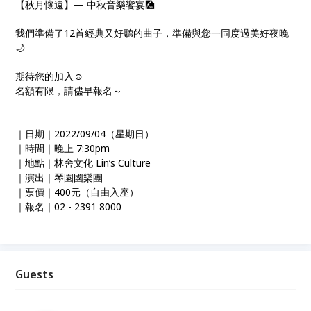
【秋月懷遠】— 中秋音樂饗宴🎑
我們準備了12首經典又好聽的曲子，準備與您一同度過美好夜晚
🌙
期待您的加入☺️
名額有限，請儘早報名～
｜日期｜2022/09/04（星期日）
｜時間｜晚上 7:30pm
｜地點｜林舍文化 Lin’s Culture
｜演出｜琴園國樂團
｜票價｜400元（自由入座）
｜報名｜02 - 2391 8000
Guests