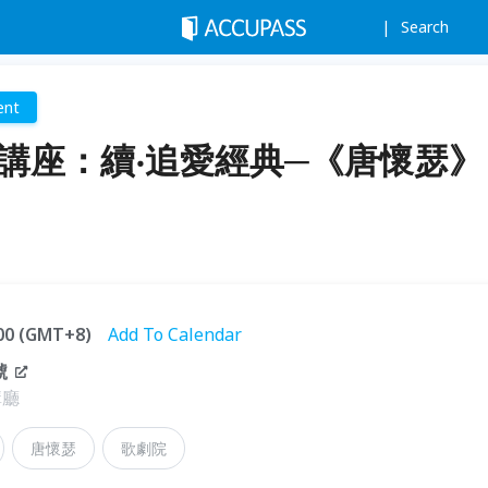
Search
ent
劇講座：續‧追愛經典─《唐懷瑟》
:00 (GMT+8)
Add To Calendar
號
講廳
唐懷瑟
歌劇院