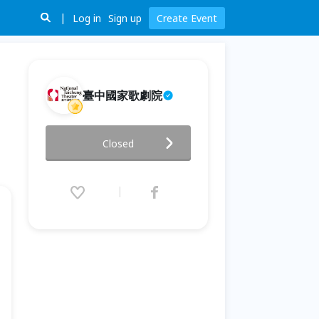
Log in
Sign up
Create Event
臺中國家歌劇院
2022遇見巨人歌劇講座：續‧追愛
Closed
經典─《唐懷瑟》與《魔笛》
2022.09.18 (Sun) 14:30 - 16:00
(GMT+8)