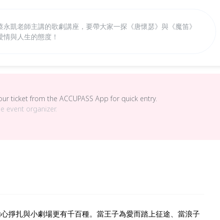
蔡永凱老師主講的歌劇講座，要帶大家一探《唐懷瑟》與《魔笛》
愛情與人生的態度！
your ticket from the ACCUPASS App for quick entry.
he event organizer.
內心掙扎與小劇場更有千百種。當王子為愛而踏上征途、當浪子