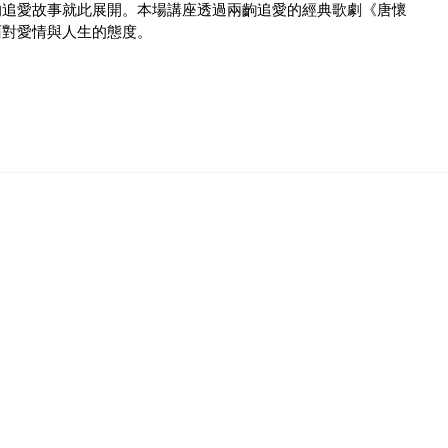
的追愛故事就此展開。本場講座透過兩齣追愛的經典歌劇《唐懷
面對愛情與人生的態度。