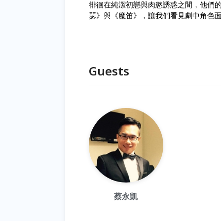
徘徊在純潔初戀與肉慾誘惑之間，他們
瑟》與《魔笛》，讓我們看見劇中角色
Guests
蔡永凱