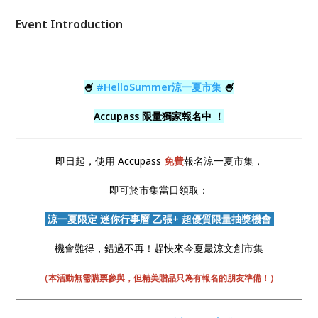
Event Introduction
🍧
#HelloSummer涼一夏市集
🍧
Accupass 限量獨家報名中 ！
即日起，使用 Accupass
免費
報名涼一夏市集，
即可於市集當日領取：
涼一夏限定 迷你行事曆 乙張+
超優質限量
抽獎機會
機會難得，錯過不再！趕快來今夏最涼文創市集
（本活動無需購票參與，但精美贈品只為有報名的朋友準備！）