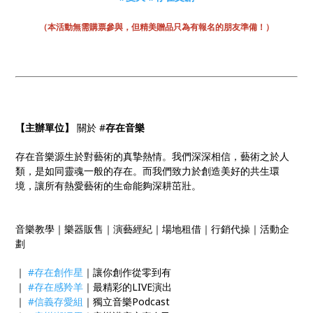
（本活動無需購票參與，但精美贈品只為有報名的朋友準備！）
【主辦單位】
關於 #
存在音樂
存在音樂源生於對藝術的真摯熱情。我們深深相信，藝術之於人
類，是如同靈魂一般的存在。而我們致力於創造美好的共生環
境，讓所有熱愛藝術的生命能夠深耕茁壯。
音樂教學｜樂器販售｜演藝經紀｜場地租借｜行銷代操｜活動企
劃
｜
#存在創作星
｜讓你創作從零到有
｜
#存在感羚羊
｜最精彩的LIVE演出
｜
#信義存愛組
｜獨立音樂Podcast