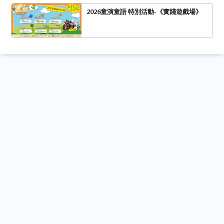
2026童演童語 特別活動-《實踐遊戲場》