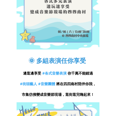
🌞 多組表演任你享受
邊逛邊享受
#各式音樂表演
你千萬不能錯過
#街頭藝人
#音樂團體
將在四四南村陪伴你我，
市集彷彿變成音樂節現場，逛街逛完嗨起來！