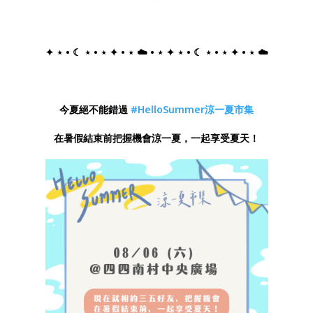
✦ ⋆ • ☾ ⋆ • ⋆ ✦ • ⋆ ☁️ • ⋆ ✦ ⋆ • ☾ ⋆ • ⋆ ✦ • ⋆ ☁️
今夏絕不能錯過
#HelloSummer涼一夏市集
在暑假結束前把握機會涼一夏，一起享受夏天！