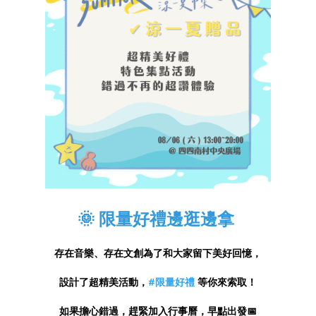
🌞 限量好禮邊逛邊拿
存在音樂、存在文創為了和大家留下美好回憶，
設計了超精美活動，
#限量好禮
等你來索取！
如果擔心錯過，趕緊加入行事曆，早點出發📅