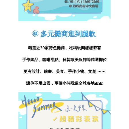
🌞 多元攤商逛到腿軟
精選近30家特色攤商，吃喝玩樂樣樣都有
手作飾品、咖啡甜點、日韓歐美服飾等精選攤位
更有設計、繪畫、美食、手作小物、文創 ⋯⋯
讓你不用出國，兩個小時玩遍全球各地🛫🛫