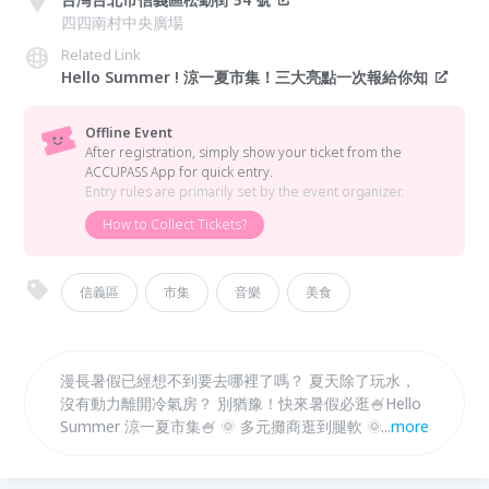
四四南村中央廣場
Related Link
Hello Summer ! 涼一夏市集！三大亮點一次報給你知
Offline Event
After registration, simply show your ticket from the
ACCUPASS App for quick entry.
Entry rules are primarily set by the event organizer.
How to Collect Tickets?
信義區
市集
音樂
美食
漫長暑假已經想不到要去哪裡了嗎？ 夏天除了玩水，
沒有動力離開冷氣房？ 別猶豫！快來暑假必逛🍧Hello
Summer 涼一夏市集🍧 🌞 多元攤商逛到腿軟 🌞 多組
...
more
表演任你享受 🌞 限量好禮邊逛邊拿 8/6 禮拜六，在四
四南村，給你從早到晚的樂趣！