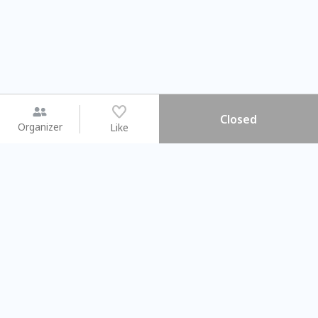
Closed
Organizer
Like
You may like
2026.08.15 (Sat) - 08.22 (Sat)
2026.08.15 (Sat) - 08