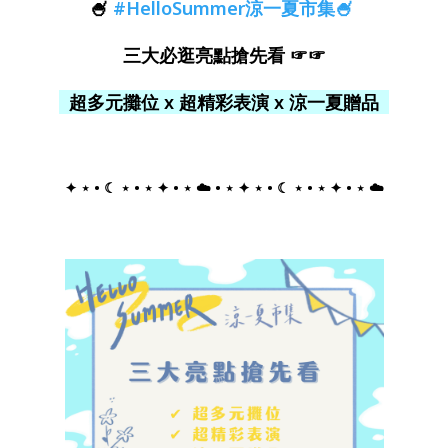
🍧
#HelloSummer涼一夏市集🍧
三大必逛亮點搶先看 ☞☞
超多元攤位 x 超精彩表演 x 涼一夏贈品
✦ ⋆ • ☾ ⋆ • ⋆ ✦ • ⋆ ☁️ • ⋆ ✦ ⋆ • ☾ ⋆ • ⋆ ✦ • ⋆ ☁️