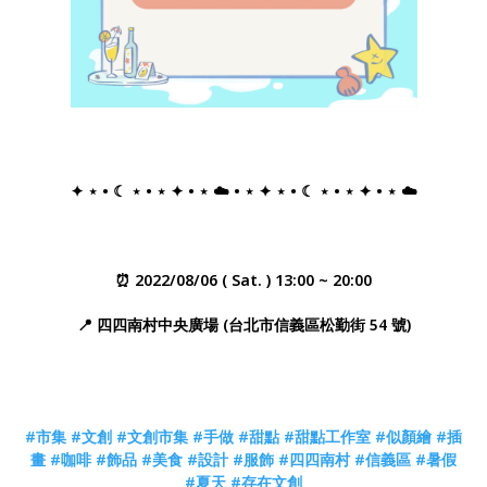
✦ ⋆ • ☾ ⋆ • ⋆ ✦ • ⋆ ☁️ • ⋆ ✦ ⋆ • ☾ ⋆ • ⋆ ✦ • ⋆ ☁️
⏰ 2022/08/06 ( Sat. ) 13:00 ~ 20:00
📍 四四南村中央廣場 (台北市信義區松勤街 54 號)
#市集
#文創
#文創市集
#手做
#甜點
#甜點工作室
#似顏繪
#插
畫
#咖啡
#飾品
#美食
#設計
#服飾
#四四南村
#信義區
#暑假
#夏天
#存在文創