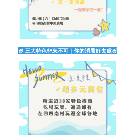
🍧 三大特色非來不可｜你的消暑好去處🍧