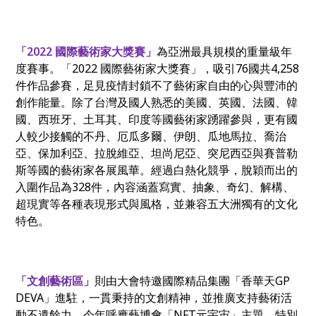
「2022 國際藝術家大獎賽」
為亞洲最具規模的重量級年
度賽事。「2022 國際藝術家大獎賽」，吸引76國共4,258
件作品參賽，足見疫情封鎖不了藝術家自由的心與豐沛的
創作能量。除了台灣及國人熟悉的美國、英國、法國、韓
國、西班牙、土耳其、印度等國藝術家踴躍參與，更有國
人較少接觸的不丹、厄瓜多爾、伊朗、瓜地馬拉、喬治
亞、保加利亞、拉脫維亞、坦尚尼亞、突尼西亞與賽普勒
斯等國的藝術家各展風華。經過白熱化競爭，脫穎而出的
入圍作品為328件，內容涵蓋寫實、抽象、奇幻、解構、
超現實等各種表現形式與風格，並兼容五大洲獨有的文化
特色。
「文創藝術區」
則由大會特邀國際精品集團「香華天GP
DEVA」進駐，一貫秉持的文創精神，並推廣支持藝術活
動不遺餘力。今年呼應藝博會「NFT元宇宙」主題，特別