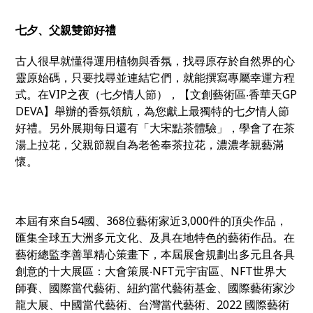
七夕、父親雙節好禮
古人很早就懂得運用植物與香氛，找尋原存於自然界的心
靈原始碼，只要找尋並連結它們，就能撰寫專屬幸運方程
式。在VIP之夜（七夕情人節），【文創藝術區‧香華天GP
DEVA】舉辦的香氛領航，為您獻上最獨特的七夕情人節
好禮。
另外展期每日還有「大宋點茶體驗」，學會了在茶
湯上拉花，父親節親自為老爸奉茶拉花，濃濃孝親藝滿
懷。
本屆有來自54國、368位藝術家近3,000件的頂尖作品，
匯集全球五大洲多元文化、及具在地特色的藝術作品。在
藝術總監李善單精心策畫下，本屆展會規劃出多元且各具
創意的十大展區：大會策展‧NFT元宇宙區、NFT世界大
師賽、國際當代藝術、紐約當代藝術基金、國際藝術家沙
龍大展、中國當代藝術、台灣當代藝術、2022 國際藝術