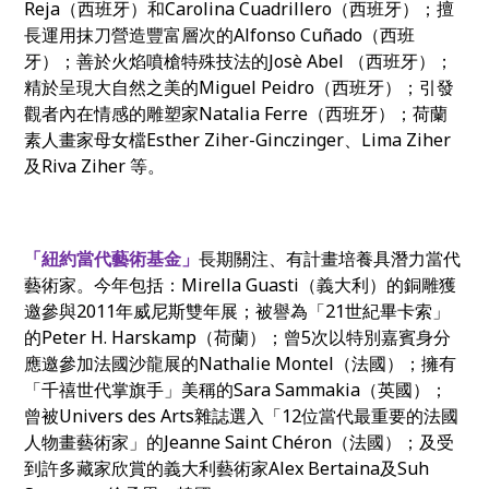
Reja
（西班牙）和
Carolina Cuadrillero
（西班牙）；擅
長
運用抹刀營造豐富層次
的Alfonso Cuñado（西班
牙）；善於火焰噴槍
特殊技法
的Josè Abel （西班牙）；
精於
呈現
大自然之美的
Miguel Peidro
（西班牙）；引發
觀者內在情感的雕塑家
Natalia Ferre
（西班牙）；荷蘭
素人畫家母女檔Esther Ziher-Ginczinger、Lima Ziher
及Riva Ziher 等。
「紐約當代藝術基金」
長期關注、有計畫培養具潛力當代
藝術家。今年包括：
Mirella Guasti
（義大利）的銅雕獲
邀參與2011年威尼斯雙年展；被譽為「21世紀畢卡索」
的Peter H. Harskamp（
荷蘭
）；曾5次以特別嘉賓身分
應邀參加法國沙龍展的Nathalie Montel（法國）；
擁有
「千禧世代掌旗手」美稱的
Sara Sammakia
（英國）
；
曾被Univers des Arts雜誌選入
「
12
位當代最重要的法國
人物畫藝術家
」的
Jeanne Saint Chéron
（法國）；及受
到許多藏家欣賞的義大利藝術家Alex Bertaina
及
Suh