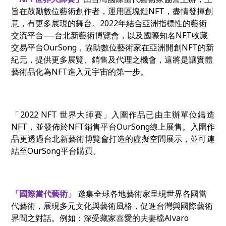
旨在鼓勵數位藝術創作者，運用區塊鏈NFT，盡情發揮創
意，有更多展現的舞台。2022年結合亞洲指標性的藝術
交流平台──台北新藝術博覽會，以及國際知名NFT收藏
交易平台OurSong，協助數位藝術家在亞洲開創NFT的新
紀元，提供更多展覽、銷售及代理之機會，這將是讓實體
藝術品化為NFT進入元宇宙的第一步。
「
2022 NFT
世界大師賽」入圍作品已由主辦單位鑄造
NFT，並發佈於
NFT
銷售平台
OurSong
線上展售。
入圍作
品更
透過台北新藝術博覽會打造的虛擬空間展示，並可連
結至
OurSong平台購買。
「國際當代藝術」
邀集全球各地藝術家呈現世界各國當
代藝術，展現多元文化與藝術風格，促進台灣與國際藝術
界間之對話。例如：深受藏家喜愛的夫妻檔
Alvaro