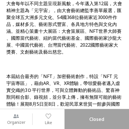
大會每年以不同主題呈現新風貌，今年邁入第12屆，大會
精神主題為「元宇宙」，由大會藝術總監李善單嚴選，匯
聚全球五大洲多元文化、54國368位藝術家近3000件作
品，媒材多元、藝術形式豐富、各具地方特色與文化內
涵。並精心策畫十大展區：大會策展區、NFT世界大師賽
、國際當代藝術、紐約當代藝術基金、國際藝術家沙龍大
展、中國當代藝術、台灣當代藝術、
2022
國際藝術家大
獎賽、文創藝術及藝出慈悲。
本屆結合最夯的「NFT」加密藝術創作，特設「NFT 元
宇宙專區」，藉由AR、VR、XR體驗，帶領愛藝者邁入虛
實交織的3Ｄ平行世界，可與立體舞動的藝術品、驚喜神
獸同框合影、錄視頻，並分享上傳，擁有無限可能的藝術
體驗！展期8月5日至8日，歡迎民眾來世貿一館參與國際
級藝術盛事！
Closed
Organizer
Like