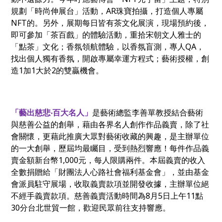
規劃「時尚伸展台」活動，AR珠寶拍攝，打造個人專屬
NFT的。另外，展期每日皆有茶文化展演，現場預約後，
即可參加「茶百戲」的體驗活動，重拾宋朝文人雅士的
「點茶」文化；香氛領航體驗，以香氛盲測，專人QA，
找出個人獨有香氛
，開啟專屬幸運方程式；
藝術授權，創
造1加1大於2的雙贏機會。
「藝出慈悲
‧
百大名人」
是藝術總監李善單教授結合藝術
與慈善公益的創舉，藉由各界名人創作作品義賣，除了社
會關懷，更藉此推廣大眾對藝術收藏的興趣，是主辦單位
的一大創舉，歷屆均最矚目，受到熱烈響應！每件作品義
賣金額新台幣1,000元，每人限購兩件。本屆義賣的收入
全數捐贈給「財團法人心路社會福利基金會」，並由基金
會派員駐守展場，收取義賣款項並開發收據，主辦單位絕
不經手義賣款項。
慈善義賣活動時間為8月5日上午11點
30分
台北世貿一館，歡迎民眾前往支持響應。