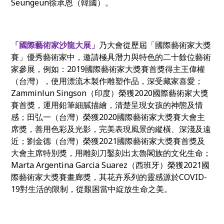
Seungeun
徐承恩（韓國）
。
「國際藝術家沙龍大展」
乃大會從歷屆「國際藝術家大獎
賽」優秀藝術家中，邀請極具潛力與特色的二十餘位藝術
家參展，例如：
2019
國際藝術家大獎賽首獎得主王偉權
（台灣），使用漂流木製作雕塑作品，深受藏家喜愛；
Zamminlun Singson
（印度）榮獲
2020
國際藝術家大獎
賽首獎，運用鉛筆細膩描繪，清楚呈現女孩的神態及情
感；田弘一（台灣）榮獲
2020
國際藝術家大獎賽大會主
席獎，善用色彩及光影，完美表現風景的縱橫、深淺及遠
近；
劉金德（台灣）榮獲
2021國際藝術家大獎賽首獎及
大會主席特別獎，
用雕刻刀鑿刻出太魯閣族的文化生命；
Marta Argentina Garcia Suarez
（
西班牙）
榮獲
2021國
際藝術家大獎賽畫廊獎，其花卉系列的靈感源於COVID-
19對生活的限制，
從艱困當中綻放生命之美
。