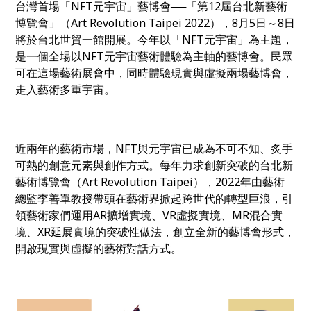
台灣首場「NFT元宇宙」藝博會──「第12屆台北新藝術
博覽會」（Art Revolution Taipei 2022），8月5日～8日
將於台北世貿一館開展。今年以「NFT元宇宙」為主題，
是一個全場以NFT元宇宙藝術體驗為主軸
的藝博會
。民眾
可在這場藝術展會中，同時體驗現實與虛擬兩場藝博會，
走入藝術多重宇宙。
近兩年的藝術市場，NFT與元宇宙已成為不可不知、炙手
可熱的創意元素與創作方式。每年力求創新突破的台北新
藝術博覽會（Art Revolution Taipei），2022年由藝術
總監李善單教授帶頭在藝術界掀起跨世代的轉型巨浪，引
領藝術家們運用AR擴增實境、VR虛擬實境、
MR
混合實
境、
XR延展實境的突破性做法，創立全新的藝博會形式，
開啟現實與虛擬的藝術對話方式。