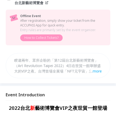
台北新藝術博覽會
Offline Event
After registration, simply show your ticket from the
ACCUPASS App for quick entry.
Entry rules are primarily set by the event organizer.
How to Collect Tickets?
睽違兩年、眾所企盼的「第12屆台北新藝術博覽會」
（Art Revolution Taipei 2022）4日在世貿一館舉辦盛
大的VIP之夜。台灣首場全展場「NFT元宇宙」主題藝
...
more
博會，吸引愛好藝術的民眾在開展前、場外隊等候進
場。【大會策展‧NFT元宇宙區】擠滿想體驗嚐鮮的人
潮，在父親節前夕，不少闔家來觀賞體驗，現場歡笑聲
不斷。副市長黃珊珊也特別蒞臨會場參觀，力挺台灣藝
Event Introduction
術家，讚不輸國外藝術家。
2022台北
新
藝術博覽會VIP之夜世貿一館登場