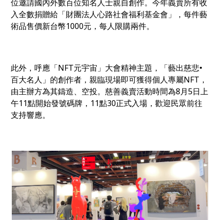
位邀請國內外數百位知名人士親自創作。
今年
義賣所有收
入全數捐贈給
「財團法人心路社會福利基金會」
，
每件藝
術品售價新台幣1000元，每人限購兩件。
此外，呼應「NFT元宇宙」大會精神主題，「藝出慈悲•
百大名人」的創作者，親臨現場即可獲得個人專屬NFT，
由主辦方為其鑄造、空投。
慈善義賣活動時間為8月5日上
午11點
開始發號碼牌，11點30正式入場
，歡迎民眾前往
支持響應。