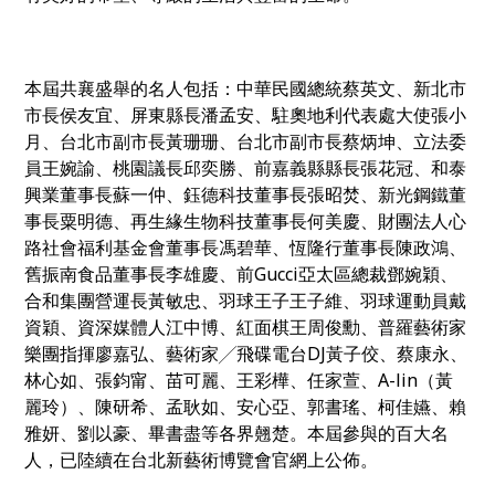
本屆共襄盛舉的名人包括：
中華民國總統蔡英文
、新北市
市長侯友宜、屏東縣長潘孟安、駐奧地利代表處大使張小
月、
台北市副市長黃珊珊、台北市副市長蔡炳坤、立法委
員王婉諭、桃園議長邱奕勝、前嘉義縣縣長張花冠、和泰
興業董事長蘇一仲、鈺德科技董事長張昭焚、新光鋼鐵董
事長粟明德、再生緣生物科技董事長何美慶、財團法人心
路社會福利基金會董事長馮碧華、恆隆行董事長陳政鴻、
舊振南食品董事長李雄慶、前Gucci亞太區總裁鄧婉穎、
合和集團營運長黃敏忠、羽球王子王子維、羽球運動員戴
資穎、資深媒體人江中博、紅面棋王周俊勳、普羅藝術家
樂團指揮廖嘉弘、
藝術家
╱
飛碟電台
DJ
黃子佼、
蔡康永、
林心如、
張鈞甯、苗可麗、王彩樺、任家萱、
A-lin
（黃
麗玲）、陳研希、孟耿如、安心亞、郭書瑤、
柯佳嬿、賴
雅妍、劉以豪、畢書盡等各界翹楚
。
本屆參與的百大名
人，已陸續在台北新藝術博覽會官網上公佈。