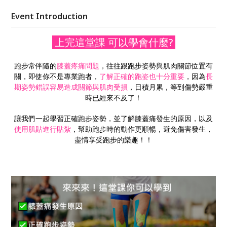
Event Introduction
上完這堂課 可以學會什麼?
跑步常伴隨的
膝蓋疼痛問題
，往往跟跑步姿勢與肌肉關節位置有
關，即使你不是專業跑者，
了解正確的跑姿也十分重要
，因為
長
期姿勢錯誤容易造成關節與肌肉受損
，日積月累，等到傷勢嚴重
時已經來不及了！
讓我們一起學習正確跑步姿勢，並了解膝蓋痛發生的原因，以及
使用肌貼進行貼紮
，幫助跑步時的動作更順暢，避免傷害發生，
盡情享受跑步的樂趣！！