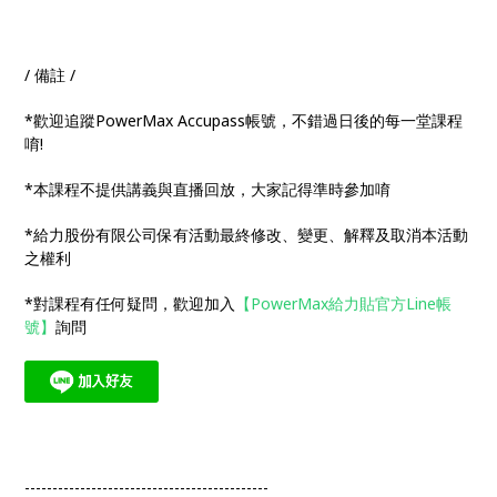
/ 備註 /
*歡迎追蹤PowerMax Accupass帳號，不錯過日後的每一堂課程
唷!
*本課程不提供講義與直播回放，大家記得準時參加唷
*給力股份有限公司保有活動最終修改、變更、解釋及取消本活動
之權利
*對課程有任何疑問，歡迎加入
【PowerMax給力貼官方Line帳
號】
詢問
--------------------------------------------