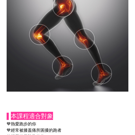
▌
本課程適合對象
💙熱愛跑步的你
💙經常被膝蓋痛所困擾的跑者