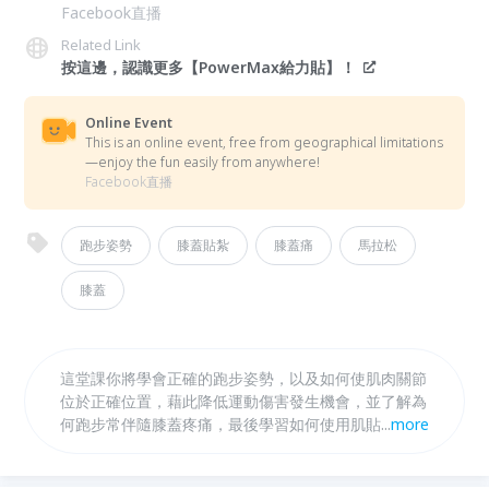
Facebook直播
Related Link
按這邊，認識更多【PowerMax給力貼】！
Online Event
This is an online event, free from geographical limitations
—enjoy the fun easily from anywhere!
Facebook直播
跑步姿勢
膝蓋貼紮
膝蓋痛
馬拉松
膝蓋
這堂課你將學會正確的跑步姿勢，以及如何使肌肉關節
位於正確位置，藉此降低運動傷害發生機會，並了解為
何跑步常伴隨膝蓋疼痛，最後學習如何使用肌貼貼紮達
...
more
到支撐穩固作用，幫助跑步時的動作更順暢，避免傷害
發生，無後顧之憂地享受跑步！