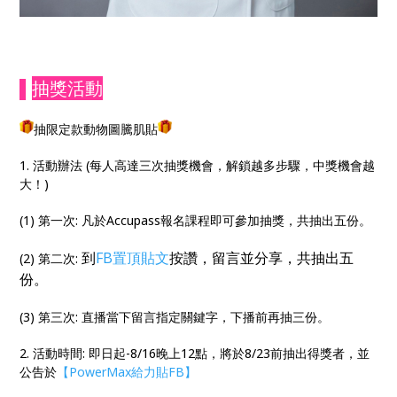
▌
抽獎活動
抽限定款動物圖騰肌貼
1. 活動辦法 (每人高達三次抽獎機會，解鎖越多步驟，中獎機會越
大！)
(1) 第一次: 凡於Accupass報名課程即可參加抽獎，共抽出五份。
到
FB置頂貼文
按讚，留言並分享，共抽出五
(2) 第二次:
份。
(3) 第三次: 直播當下留言指定關鍵字，下播前再抽三份。
2. 活動時間: 即日起-8/16晚上12點，將於8/23前抽出得獎者，並
公告於
【PowerMax給力貼FB】