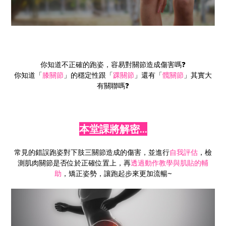
你知道不正確的跑姿，容易對關節造成傷害嗎❓
你知道「
膝關節
」的穩定性跟「
踝關節
」還有「
髖關節
」其實大
有關聯嗎❓
本堂課將解密...
常見的錯誤跑姿對下肢三關節造成的傷害，並進行
自我評估
，檢
測肌肉關節是否位於正確位置上，再
透過動作教學與肌貼的輔
助
，矯正姿勢，讓跑起步來更加流暢~