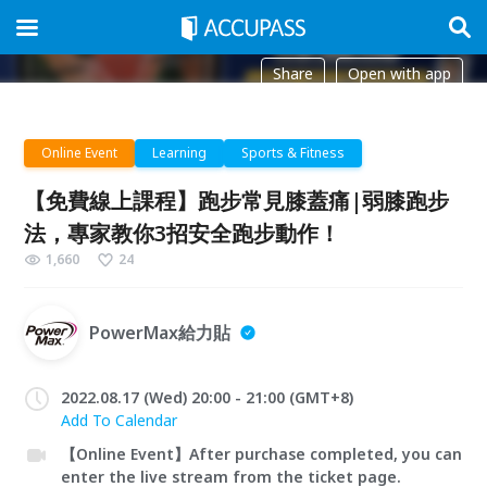
Share
Open with app
Online Event
Learning
Sports & Fitness
【免費線上課程】跑步常見膝蓋痛|弱膝跑步
法，專家教你3招安全跑步動作！
1,660
24
PowerMax給力貼
2022.08.17 (Wed) 20:00 - 21:00 (GMT+8)
Add To Calendar
【Online Event】After purchase completed, you can
enter the live stream from the ticket page.