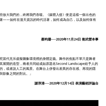
些放大我們的，終將我們吞噬。《媒體入侵》便是這樣一個出色的
著——如何在漫天資訊的時代活著，如何成為自己，以及如何保有
蔡昀珊──2020年11月24日 衛武營本事
究當代充斥虛擬圖像環境裡的身體定義。舞作的焦點不單只是舞者
的造型，兩者共同組成如原題名Second Landscape給予人的
的，或者說人工的風景。在舞台上併發出差異的存在感、再現的隱
與影像之間的對比。」
謝淳清──2020年12月14日 表演藝術評論台