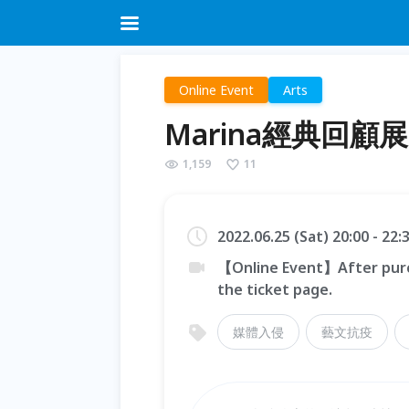
Online Event
Arts
Marina經典回
1,159
11
2022.06.25 (Sat) 20:00 - 22
【Online Event】After purc
the ticket page.
媒體入侵
藝文抗疫