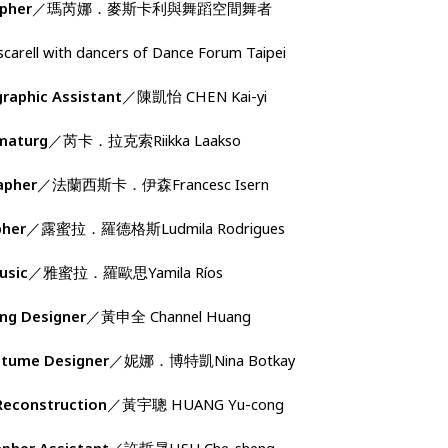
pher
／瑪芮娜
．
麥斯卡利與舞蹈空間舞者
carell with dancers of Dance Forum Taipei
raphic Assistant
／陳凱怡
CHEN Kai-yi
maturg
／芮卡
．
拉克索
Riikka Laakso
apher
／法蘭西斯卡
．
伊森
Francesc Isern
her
／露蜜拉
．
羅德格斯
Ludmila Rodrigues
usic
／雅蜜拉
．
羅歐思
Yamila Ríos
ing Designer
／黃申全
Channel Huang
stume Designer
／妮娜
．
博特凱
Nina Botkay
econstruction
／黃宇聰
HUANG Yu-cong