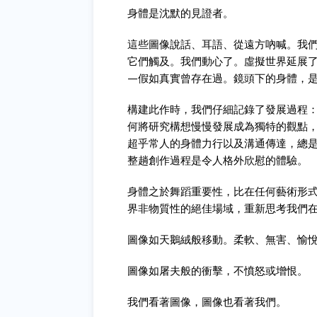
身體是沈默的見證者。
這些圖像說話、耳語、從遠方吶喊。我
它們觸及。我們動心了。
虛擬世界延展
—
假如真實曾存在過。鏡頭下的身體，
構建此作時，我們仔細記錄了發展過程
何將研究構想慢慢發展成為獨特的觀點
超乎常人的身體力行以及溝通傳達，總
整趟創作過程是令人格外欣慰的體驗。
身體之於舞蹈重要性，比在任何藝術形
界非物質性的絕佳場域，重新思考我們
圖像如天鵝絨般移動。柔軟、無害、愉
圖像如屠夫般的衝擊，不憤怒或增恨。
我們看著圖像，圖像也看著我們。