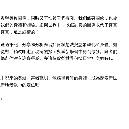
們希望參透圖像，同時又害怕被它們吞噬。我們觸碰圖像，也被
了我們的身體和體驗。虛擬世界中，以假亂真的圖像取代了真實
是真實，還是虛構的？
：透過筆記、分享和分析舞者如何將想法與意象轉化至身體、如
，從對「稍縱即逝」現況的探問與重新學習中得到啟發。舞者們
是為創作注入許多靈感。在這個虛擬世界佔據日常社交的時代，
式中都來的關鍵。舞者聰明、敏感和實質的身體，成為探索新世
在新地景觀中的定位吧。
悅。