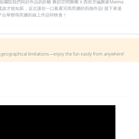
能攔阻我們與好作品的距離 舞蹈空間舞團 X 西班牙編舞家Marina
情 要溫故才能知新，這次讓你一口氣看完瑪芮娜的四個作品! 接下來連
線上平台舉辦瑪芮娜的線上作品特映會！
om geographical limitations—enjoy the fun easily from anywhere!