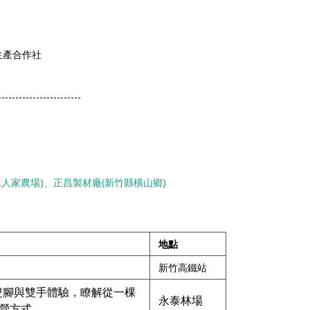
生產合作社
------------------------
人家農場)、正昌製材廠(新竹縣橫山鄉)
地點
新竹高鐵站
雙腳與雙手體驗，瞭解從一棵
永泰林場
營方式。