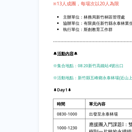
13人成團，每場次以20人為限
※
主辦單位：林務局新竹林區管理處
協辦單位：有限責任新竹縣永泰林業
執行單位：斯創教育工作群
-----------------------------------------------------
🔔
活動內容
🔔
※集合地點：08:20新竹高鐵站4號出口
※活動地點：新竹縣五峰鄉永泰林場(近山上
🌲
Day1
🌲
時間
單元內容
0830-1000
出發至永泰林場
應援團入門課題I：
1000-1230
樹到一片林的永續經