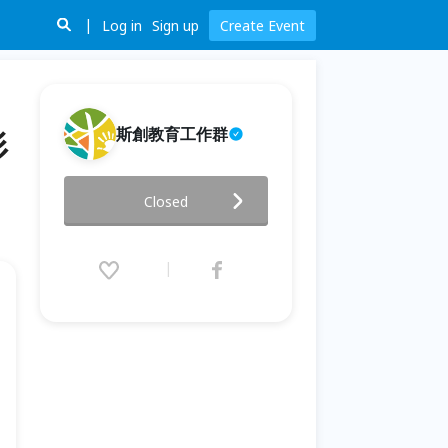
Log in
Sign up
Create Event
斯創教育工作群
杉
林業森遊圈-作業林場知性體驗系
Closed
列：林業應援團-杉林裡的
Working Holiday
2022.08.19 (Fri) 08:30 - 08.27
(Sat) 17:30 (GMT+8)