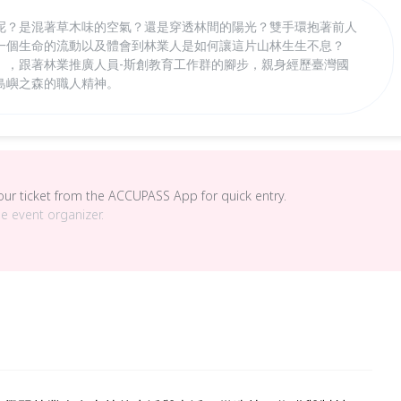
呢？是混著草木味的空氣？還是穿透林間的陽光？雙手環抱著前人
一個生命的流動以及體會到林業人是如何讓這片山林生生不息？
」，跟著林業推廣人員-斯創教育工作群的腳步，親身經歷臺灣國
島嶼之森的職人精神。
your ticket from the ACCUPASS App for quick entry.
he event organizer.