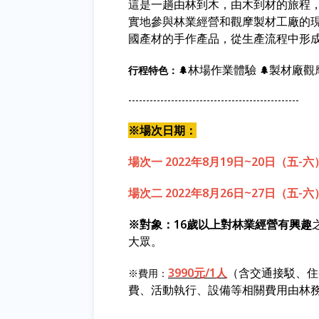
這是一趟由林到木，由木到材的旅程
實地參與林業經營和觀摩製材工廠的
國產材的手作產品，從生產流程中形
林場作業體驗
製材廠觀
行程特色：🌲
🌲
------------------------------------------------
※場次日期：
場次一 2022年8月19日~20日（五-六
場次二 2022年8月26日~27日（五-六
※對象：
16歲以上對林業經營有興趣
大眾。
3990元/1人
（含交通接駁、住
※費用：
費、活動執行、設備等相關費用由林