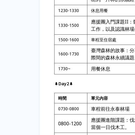
1230-1330
休息用餐
應援團入門課題II
1330-1500
工作，以及認識林場
1500-1600
車程至住宿處
臺灣森林的故事：分
1600-1730
際間的森林永續議題
用餐休息
1730~
🌲
Day2
🌲
時間
單元內容
車程前往永泰林場
0730-0800
應援團進階課題：伐
0800-1200
當個一日伐木工。