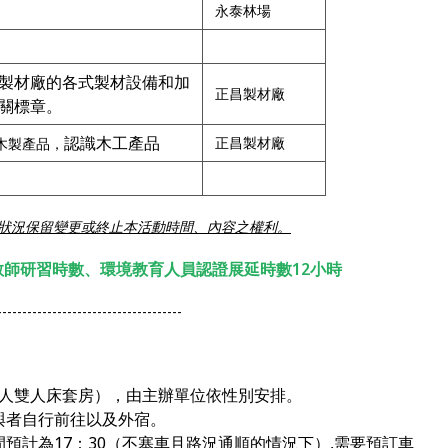
永泰林場
製材廠的各式製材設備和加
正昌製材廠
關標章。
認識木工產品
正昌製材廠
木製產品，
狀況保留變更或終止本活動時間、內容之權利。
師研習時數、環境教育人員認證展延時數12小時
-------------------------------------
6人雙人床套房），由主辦單位依性別安排。
與者自行前往以及外宿。
間預計為
17
：
30
（
不塞車且路況通順的情況下）,需要預訂車