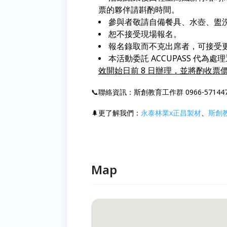
票的夥伴請斟酌時間。
參與者敬請自備餐具、水壺、盥
恕不接受現場報名。
報名錄取而不克出席者，可接受
本活動委託 ACCUPASS 代
效開始日前 8 日辦理，並將酌收票價
📞聯絡資訊：斯創教育工作群 0966-57144
🌲更了解我們：
永泰林業x正昌製材
、
斯創
Map