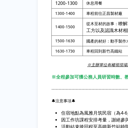
1200-1300
休息用餐
1300-1400
車程前往正昌製材廠
瞭解
從木至材的故事：
1400-1500
工方以及認識木材相
1500-1630
國產的材好：動手製作
1630-1730
車程回到新竹高鐵站
※主辦單位有權視現場
※全程參加可獲公務人員研習時數、教
-----------------------------------------------------
🔔注意事項🔔
住宿地點為風雅月筑民宿（為4-
因工作坊課程安排考量，謝絕參
活動結束後回程至高鐵新竹站時