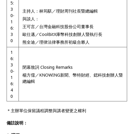
5:
3
主持人：林筠騏／理財周刊社長暨總編輯
0-
與談人：
1
王可言／台灣金融科技股份公司董事長
6:
3
歐仕邁／CoolBitX庫幣科技創辦人暨執行長
0
熊全迪／理律法律事務所初級合夥人
1
6:
3
閉幕致詞 Closing Remarks
0-
楊方儒／KNOWING新聞、幣特財經、鍶科技創辦人暨
1
總編輯
6:
4
0
＊主辦單位保留議程調整與講者變更之權利
備註說明：