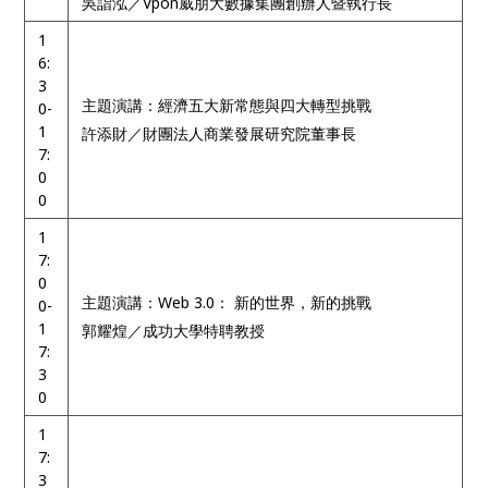
吳詣泓／Vpon威朋大數據集團創辦人暨執行長
1
6:
3
主題演講：經濟五大新常態與四大轉型挑戰
0-
1
許添財／財團法人商業發展研究院董事長
7:
0
0
1
7:
0
主題演講：Web 3.0： 新的世界，新的挑戰
0-
1
郭耀煌／成功大學特聘教授
7:
3
0
1
7:
3