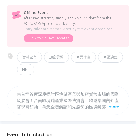
Offline Event
After registration, simply show your ticket from the
ACCUPASS App for quick entry.
Entry rules are primarily set by the event organizer.
How to Collect Tickets?
智慧城市
加密貨幣
＃元宇宙
＃區塊鏈
NFT
南台灣首度深度探討區塊鏈產業與加密貨幣市場的國際
級展會！台南區塊鏈產業國際博覽會，將邀集國內外產
官學研領袖，為您全盤解讀領先趨勢的區塊鏈落地應
...
more
用、DeFi（去中心化金融）、NFT（非同質化代
幣）、央行數位貨幣（CBDC）等熱門議題，不只協助
您深入了解產業現況，更幫助您搶先掌握區塊鏈的最新
趨勢，歡迎共襄盛舉！
Event Introduction