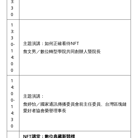
3:
3
0
1
3:
3
主題演講：如何正確看待NFT
0-
1
詹文男／數位轉型學院共同創辦人暨院長
4:
0
0
1
4:
0
主題演講：
0-
詹婷怡／國家通訊傳播委員會前主任委員、台灣區塊鏈
1
愛好者協會榮譽理事長
4:
3
0
NFT講堂：數位典藏新競標