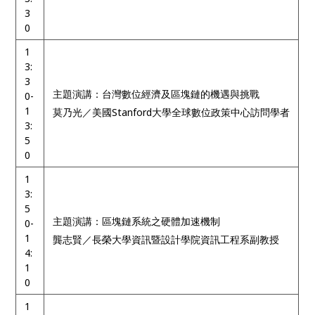
3
0
1
3:
3
主題演講：台灣數位經濟及區塊鏈的機遇與挑戰
0-
1
莫乃光／美國Stanford大學全球數位政策中心訪問學者
3:
5
0
1
3:
5
主題演講：區塊鏈系統之硬體加速機制
0-
1
龔志賢／長榮大學資訊暨設計學院資訊工程系副教授
4:
1
0
1