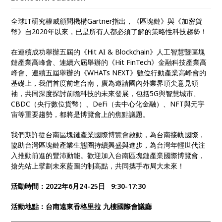
全球IT研究權威顧問機構Gartner指出，《區塊鏈》與《加密貨
幣》自2020年以來，已是所有人都必須了解的策略性科技趨勢！
在連續成功舉辦五屆的《Hit AI & Blockchain》人工智慧暨區塊
鏈產業高峰會、連續六屆舉辦的《Hit FinTech》金融科技產業高
峰會、連續五屆舉辦的《WHATs NEXT》數位行動產業高峰會的
基礎上，我們首度前進台南，廣為邀請國內外業界頂尖意見領
袖，共同深度探討前瞻科技的未來發展，包括5G與智慧城市、
CBDC（央行數位貨幣）、DeFi（去中心化金融）、NFT與元宇
宙等重要趨勢，都將是博覽會上的焦點議題。
我們期許從台南區塊鏈產業國際博覽會啟動，為台南接軌國際，
協助台灣區塊鏈產業生態圈持續興盛與進步，為台灣年輕世代注
入推動前進的豐沛動能。歡迎加入台南區塊鏈產業國際博覽會，
搶先站上擘劃未來藍圖的制高點，共同攜手布局大未來！
活動時間：2022年6月24-25日 9:30-17:30
活動地點：台南遠東香格里拉 九樓國際會議廳