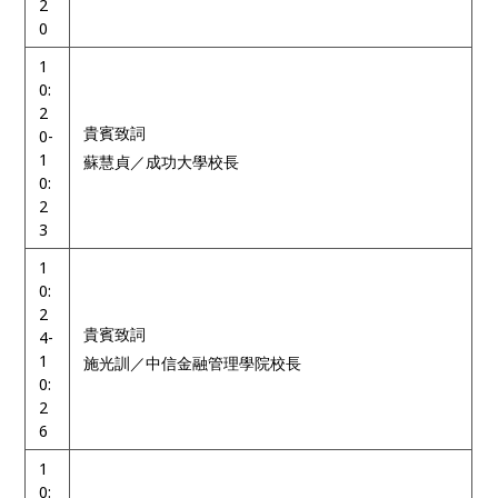
2
0
1
0:
2
貴賓致詞
0-
1
蘇慧貞／成功大學校長
0:
2
3
1
0:
2
貴賓致詞
4-
1
施光訓／中信金融管理學院校長
0:
2
6
1
0: