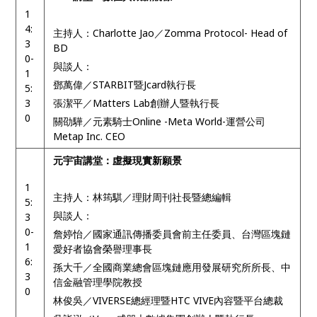
1
4:
主持人：Charlotte Jao／Zomma Protocol- Head of
3
BD
0-
與談人：
1
鄧萬偉／STARBIT暨Jcard執行長
5:
3
張潔平／Matters Lab創辦人暨執行長
0
關劭驊／元素騎士Online -Meta World-運營公司
Metap Inc. CEO
元宇宙講堂：虛擬現實新願景
1
主持人：林筠騏／理財周刊社長暨總編輯
5:
與談人：
3
0-
詹婷怡／國家通訊傳播委員會前主任委員、台灣區塊鏈
1
愛好者協會榮譽理事長
6:
孫大千／全國商業總會區塊鏈應用發展研究所所長、中
3
信金融管理學院教授
0
林俊吳／VIVERSE總經理暨HTC VIVE內容暨平台總裁