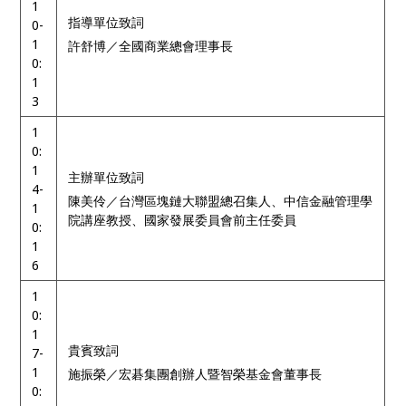
1
指導單位致詞
0-
1
許舒博／全國商業總會理事長
0:
1
3
1
0:
1
主辦單位致詞
4-
陳美伶／台灣區塊鏈大聯盟總召集人、中信金融管理學
1
院講座教授、國家發展委員會前主任委員
0:
1
6
1
0:
1
貴賓致詞
7-
1
施振榮／宏碁集團創辦人暨智榮基金會董事長
0: