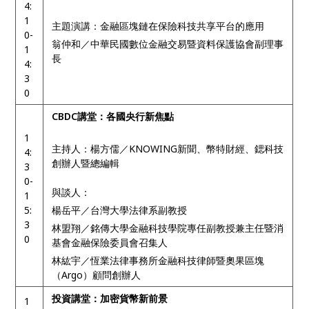
4:
1
主題演講：金融區塊鏈在保險科技共享平台的應用
0-
翁仲和／中華民國數位金融交易暨資料保護協會副理事
1
長
4:
3
0
CBDC講堂：各國央行新焦點
1
主持人：楊方儒／KNOWING新聞、幣特財經、鍶科技
4:
創辦人暨總編輯
3
0-
與談人：
1
5:
楊岳平／台灣大學法律系副教授
3
林盟翔／銘傳大學金融科技學院專任副教授兼主任暨消
0
基會金融保險委員會召集人
林紘宇／恆業法律事務所金融科技律師暨奧果區塊
（Argo）顧問創辦人
投資講堂：加密貨幣新前景
1