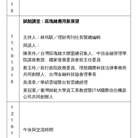
1
0
賦能講堂：區塊鏈應用新展望
1
主持人：林筠騏／理財周刊社長暨總編輯
1:
與談人：
1
陳美伶／台灣區塊鏈大聯盟總召集人、中信金融管理學
0-
院講座教授、國家發展委員會前主任委員
1
蔡玉玲／前行政院政務委員、理慈國際科技法律事務所
2:
共同創辦人、台灣金融科技協會理事長
1
0
吳漢章／華碩雲端暨台智雲總經理
黃冠寰／臺灣師範大學資工系教授暨ITM國際信任機器
公司共同創辦人
1
2:
1
0-
午休與交流時間
1