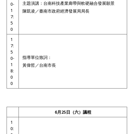
主題演講：台南科技產業廊帶與軟硬融合發展願景
0-
1
陳凱凌／臺南市政府經濟發展局局長
7:
5
0
1
7:
5
指導單位致詞：
0-
1
黃偉哲／台南市長
8:
0
0
6月25日（六）議程
1
0: