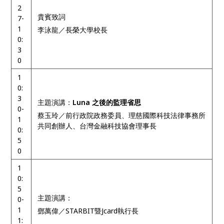
2
貴賓致詞
7-
1
李泳龍／長榮大學校長
0:
3
0
1
0:
3
主題演講：
Luna
之後的監理省思
0-
蔡玉玲／前行政院政務委員、理慈國際科技法律事務所
1
共同創辦人、台灣金融科技協會理事長
0:
5
0
1
0:
5
主題演講：
0-
1
鄧萬偉／STARBIT暨Jcard執行長
1: