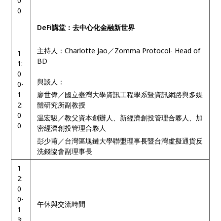
0
0
DeFi講堂：去中心化金融新世界
主持人：Charlotte Jao／Zomma Protocol- Head of
1
BD
1:
0
與談人：
0-
1
廖世偉／國立臺灣大學資訊工程學系暨資訊網路與多媒
2:
體研究所副教授
0
温宏駿／教父資本創辦人、新經濟創投管理合夥人、加
0
密經濟創投管理合夥人
彭少甫／台灣區塊鏈大學聯盟理事長暨台灣虛擬通貨反
洗錢協會副理事長
1
2:
0
0-
午休與交流時間
1
3: