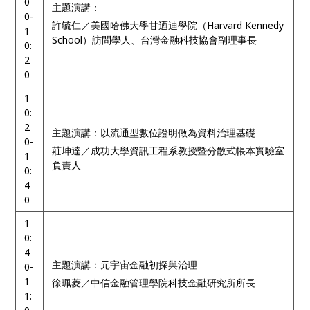
0
主題演講：
0-
許毓仁／美國哈佛大學甘迺迪學院（Harvard Kennedy
1
School）訪問學人、台灣金融科技協會副理事長
0:
2
0
1
0:
2
主題演講：以流通型數位證明做為資料治理基礎
0-
莊坤達／成功大學資訊工程系教授暨分散式帳本實驗室
1
負責人
0:
4
0
1
0:
4
主題演講：元宇宙金融初探與治理
0-
1
徐珮菱／中信金融管理學院科技金融研究所所長
1: