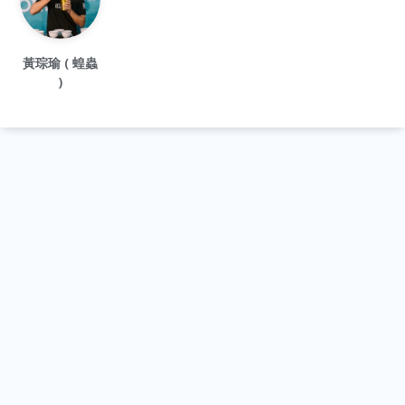
黃琮瑜 ( 蝗蟲
)