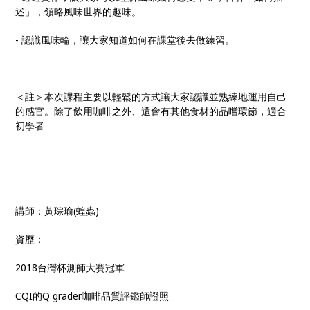
述」，領略風味世界的趣味。
- 認識風味輪，讓大家知道如何在課堂後去做練習。
＜註＞本次課程主要以輕鬆的方式讓大家認識並熟練地運用自己
的感官。除了飲用咖啡之外、還會有其他食材的品嚐環節，適合
初學者
講師：黃琮瑜(蝗蟲)
資歷：
2018台灣杯測師大賽冠軍
CQI的Q grader咖啡品質評鑑師證照