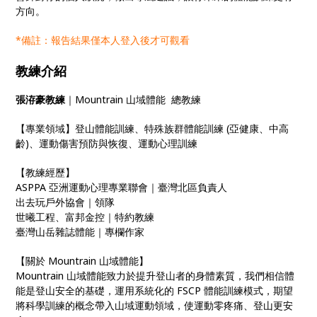
方向。
*備註：報告結果僅本人登入後才可觀看
教練介紹
張洊豪教練
｜Mountrain 山域體能 總教練
【專業領域】登山體能訓練、特殊族群體能訓練 (亞健康、中高
齡)、運動傷害預防與恢復、運動心理訓練
【教練經歷】
ASPPA 亞洲運動心理專業聯會｜臺灣北區負責人
出去玩戶外協會｜領隊
世曦工程、富邦金控｜特約教練
臺灣山岳雜誌體能｜專欄作家
【關於 Mountrain 山域體能】
Mountrain 山域體能致力於提升登山者的身體素質，我們相信體
能是登山安全的基礎，運用系統化的 FSCP 體能訓練模式，期望
將科學訓練的概念帶入山域運動領域，使運動零疼痛、登山更安