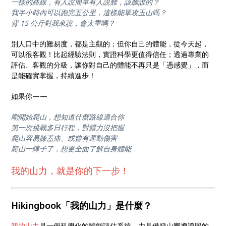
一樣的路線，有人說簡單有人說難，該聽誰的？
我半小時內可以跑完五公里，這樣能單攻玉山嗎？
背 15 公斤對我來說，會太重嗎？
別人口中的難易度，都是主觀的；但你自己的體能，從今天起，
可以很客觀！比起經驗法則，實證科學更值得信任；透過專業的
評估、客觀的分級，讓你對自己的體能不再只是「憑感覺」，而
是能確實掌握，持續進步！
如果你——
剛開始爬山，想知道什麼路線適合你
第一次挑戰多日行程，對體力沒把握
爬山容易膝蓋痛、或曾有運動傷害
爬山一陣子了，想更全面了解自身體能
我的山力，就是你的下一步！
Hikingbook「我的山力」是什麼？
我的山力
是一個科學化的體能評估系統，由具備登山嚮導證照的