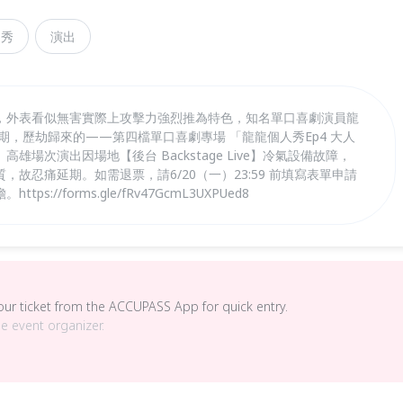
口秀
演出
，外表看似無害實際上攻擊力強烈推為特色，知名單口喜劇演員龍
延期，歷劫歸來的——第四檔單口喜劇專場 「龍龍個人秀Ep4 大人
六）高雄場次演出因場地【後台 Backstage Live】冷氣設備故障，
故忍痛延期。如需退票，請6/20（一）23:59 前填寫表單申請
://forms.gle/fRv47GcmL3UXPUed8
your ticket from the ACCUPASS App for quick entry.
he event organizer.