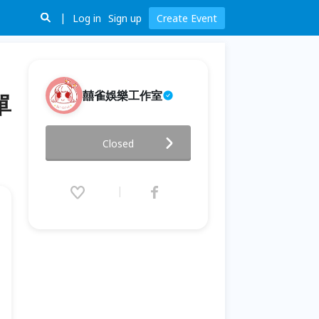
Log in
Sign up
Create Event
囍雀娛樂工作室
單
【 2022 龍龍個人秀Ep4 大人的
Closed
笑話-可割可泣 】- 單口喜劇
Stand Up Comedy
2022.05.20 (Fri) 20:00 - 07.23
(Sat) 21:00 (GMT+8)