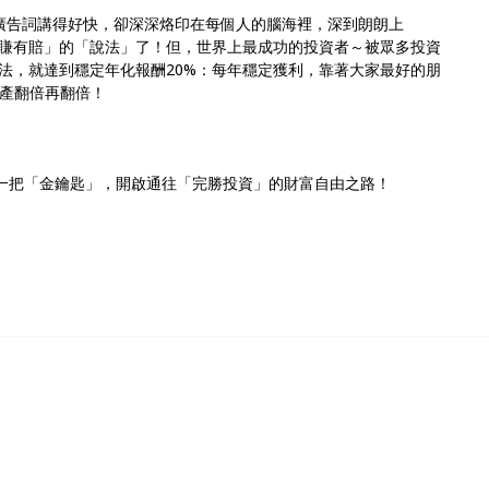
廣告詞講得好快，卻深深烙印在每個人的腦海裡，深到朗朗上
賺有賠」的「說法」了！但，世界上最成功的投資者～被眾多投資
法，就達到穩定年化報酬20%：每年穩定獲利，靠著大家最好的朋
，讓資產翻倍再翻倍！
到一把「金鑰匙」，開啟通往「完勝投資」的財富自由之路！