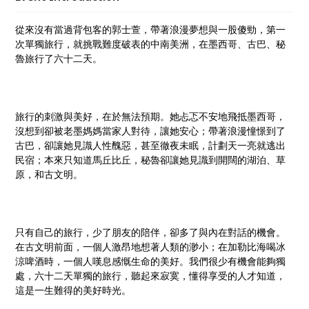
從來沒有當過背包客的郭士萱，帶著浪漫夢想與一股傻勁，第一
次單獨旅行，就挑戰難度破表的中南美洲，在墨西哥、古巴、秘
魯旅行了六十二天。
旅行的刺激與美好，在於無法預期。她忐忑不安地飛抵墨西哥，
沒想到卻被老墨媽媽當家人對待，讓她安心；帶著浪漫憧憬到了
古巴，卻讓她見識人性醜惡，甚至徹夜未眠，計劃天一亮就逃出
民宿；本來只知道馬丘比丘，秘魯卻讓她見識到開闊的湖泊、草
原，和古文明。
只有自己的旅行，少了朋友的陪伴，卻多了與內在對話的機會。
在古文明前面，一個人激昂地想著人類的渺小；在加勒比海喝冰
涼啤酒時，一個人嘆息感慨生命的美好。我們很少有機會能夠獨
處，六十二天單獨的旅行，聽起來寂寞，懂得享受的人才知道，
這是一生難得的美好時光。