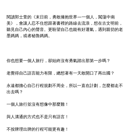
閱讀郭士萱的《末日前，勇敢擁抱世界—一個人，闖蕩中南
美》，會讓人忍不住想跟著書裡的路線去流浪，想在古文明前，
聽見自己內心的聲音。更盼望自己也能有好運氣，遇到親切的老
墨媽媽，或者秘魯媽媽。
你也想要一個人旅行，卻始終沒有勇氣踏出那第一步嗎？
老覺得自己語言能力有限，總想著有一天敢開口了再出國？
永遠都擔心自己行程規劃不周全，所以一直在計劃，怎麼都走不
出去嗎？
一個人旅行並沒有想像中那麼難！
與人溝通的方式也不是只有語言！
不按牌理出牌的行程可能更有趣！