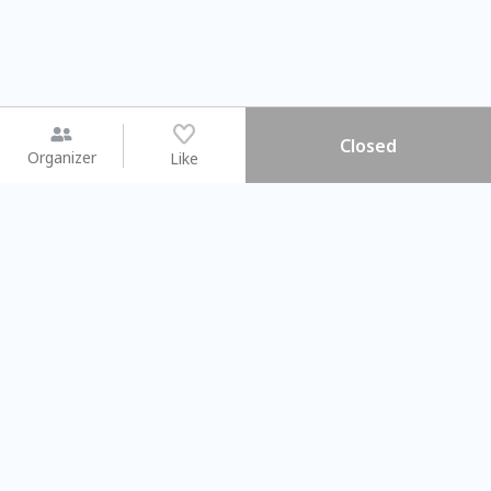
Closed
Organizer
Like
You may like
2026.08.15 (Sat) - 08.22 (Sat)
2026.08.15 (Sat) - 08
【親子手作體驗】哈東派對！
「共織宇宙」