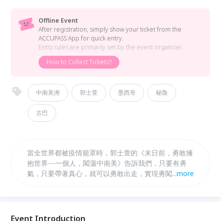
Offline Event
After registration, simply show your ticket from the
ACCUPASS App for quick entry.
Entry rules are primarily set by the event organizer.
How to Collect Tickets?
中南美洲
郭士萱
墨西哥
秘魯
古巴
當全世界都被疫情籠罩時，郭士萱的《末日前，勇敢擁
抱世界---一個人，闖蕩中南美》告訴我們，只要有勇
氣，只要帶著真心，就可以勇敢出走，實現勇闖天涯的
...
more
夢想。 帶著勇氣直接上路，一個人旅行並不難！ 懷抱
真心專注感受，一個人旅行好自在！
Event Introduction