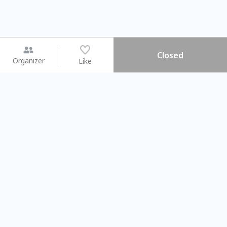
Closed
Organizer
Like
You may like
2026.08.15 (Sat) - 08.22 (Sat)
2026.08.15 (Sat) - 08.
【親子手作體驗】哈東派對！
「共織宇宙」
比哈皮、東窩蕊
共織宇宙】 七