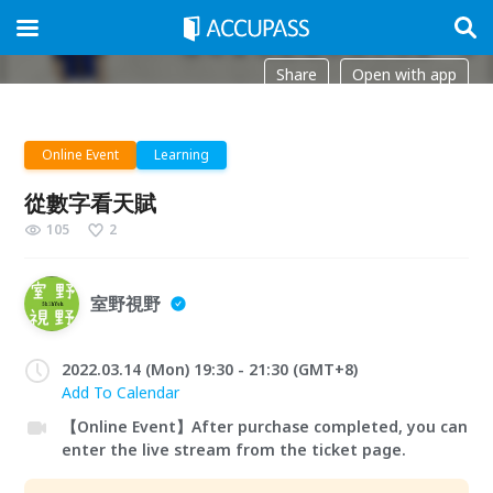
Share
Open with app
Online Event
Learning
從數字看天賦
105
2
室野視野
2022.03.14 (Mon) 19:30 - 21:30 (GMT+8)
Add To Calendar
【Online Event】After purchase completed, you can
enter the live stream from the ticket page.