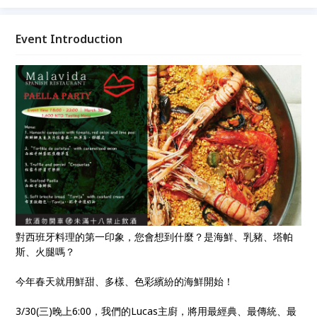
牙美食。只需$1400，即可享用到4道美味的西班牙料
理，外加1道經典甜點。 最難忘的時光都在Malavida🍷
💋🇪🇸
Event Introduction
對西班牙料理的第一印象，您會想到什麼？是海鮮、乳豬、塔帕
斯、火腿嗎？
今年春天就用鮮甜、多樣、色彩繽紛的海鮮開始！
3/30(三)晚上6:00，我們的Lucas主廚，將用最經典、最傳統、最