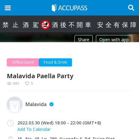
禁
止
酒
駕
酒
後
不
開
車
安
全
有
保
障
Share
Open with app
Offline Event
Food & Drink
Malavida Paella Party
661
5
Malavida
2022.03.30 (Wed) 18:00 - 22:00 (GMT+8)
Add To Calendar
1F., No. 48, Ln. 280, Guangfu S. Rd. Da’an Dist.,