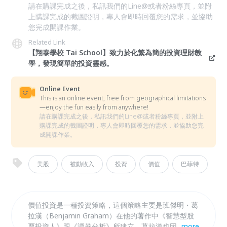
請在購課完成之後，私訊我們的Line@或者粉絲專頁，並附
上購課完成的截圖證明，專人會即時回覆您的需求，並協助
您完成開課作業。
Related Link
【翔泰學校 Tai School】致力於化繁為簡的投資理財教
學，發現簡單的投資靈感。
Online Event
This is an online event, free from geographical limitations
—enjoy the fun easily from anywhere!
請在購課完成之後，私訊我們的Line@或者粉絲專頁，並附上
購課完成的截圖證明，專人會即時回覆您的需求，並協助您完
成開課作業。
美股
被動收入
投資
價值
巴菲特
價值投資是一種投資策略，這個策略主要是班傑明・葛
拉漢（Benjamin Graham）在他的著作中《智慧型股
票投資人》跟《證券分析》所建立，葛拉漢也因此被稱
...
more