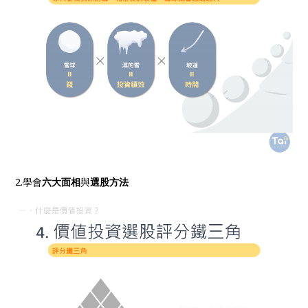
2.學會
六大面相
與
選股方法