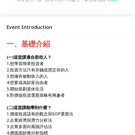
為價值投資之父。他解釋了每間公司都有潛在的「內在
價值」，但公司的股價卻常和內在價值有很大的差異，
股價可能比真實價值更好或更差。依據上述的想法，我
們就開始來學習，利用簡單的方式，找尋好公司來投資
Event Introduction
吧！
一、基礎介紹
(一)這堂課適合那些人？
1.想學習簡單投資者
2.投資方法只有存錢或買定存的人
3.想擁有被動收入的人
4.想要成為財富自由者
5.開始規劃退休生活
6.對價值投資選股策略有興趣者
(二)這堂課能學到什麼？
1.價值投資該有的觀念與SOP選股法
2.企業經濟與潛力分析法
3.企業多面向風險評估法
4.價值面財務分析指標