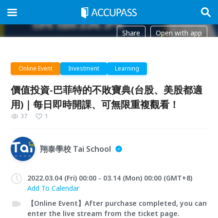
Share
Open with app
Online Event
Investment
Learning
價值投資-巴菲特的不敗寶典(台股、美股都適
用)｜每日即時開課、可無限重複觀看！
37
1
翔泰學校 Tai School
2022.03.04 (Fri) 00:00 - 03.14 (Mon) 00:00 (GMT+8)
Add To Calendar
【Online Event】After purchase completed, you can
enter the live stream from the ticket page.