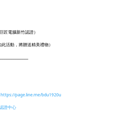
（巨匠電腦新竹認證）
面得知此活動，將贈送精美禮物）
________________
，
https://page.line.me/bdu1920u
認證中心