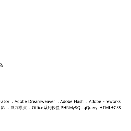
監
rator ．Adobe Dreamweaver ．Adobe Flash ．Adobe Fireworks
會影 ．威力導演 ．Office系列軟體.PHP.MySQL .jQuery .HTML+CSS
---------