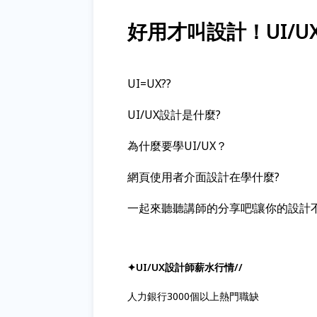
好用才叫設計！UI/
UI=UX??
UI/UX設計是什麼?
為什麼要學UI/UX？
網頁使用者介面設計在學什麼?
一起來聽聽講師的分享吧!讓你的設計
✦UI/UX設計師薪水行情//
人力銀行3000個以上熱門職缺