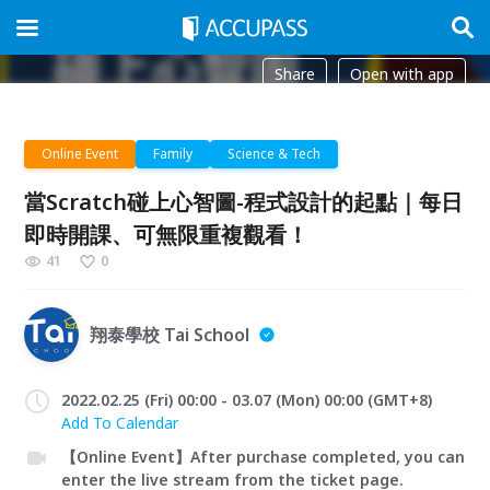
Share
Open with app
Online Event
Family
Science & Tech
當Scratch碰上心智圖-程式設計的起點｜每日
即時開課、可無限重複觀看！
41
0
翔泰學校 Tai School
2022.02.25 (Fri) 00:00 - 03.07 (Mon) 00:00 (GMT+8)
Add To Calendar
【Online Event】After purchase completed, you can
enter the live stream from the ticket page.