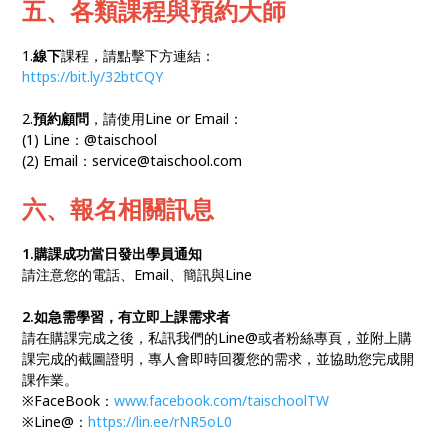
五、各類課程與預約大師
1.
線下
課程，請點擊下方連結：
https://bit.ly/32btCQY
2.
預約顧問
，請使用Line or Email：
(1) Line：@taischool
(2) Email：service@taischool.com
六、報名相關訊息
1.購課成功當日發出學員通知
請注意您的電話、Email、簡訊與Line
2.如急需學習，有立即上課需求者
請在購課完成之後，私訊我們的Line@或者粉絲專頁，並附上購
課完成的截圖證明，專人會即時回覆您的需求，並協助您完成開
課作業。
※FaceBook：
www.facebook.com/taischoolTW
※Line@：
https://lin.ee/rNR5oL0