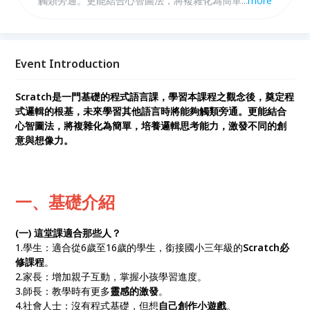
觸類旁通。更能結合心智圖法，將複雜化為簡單，培養
...
more
邏輯思考能力，激發不同的創意與想像力。
Event Introduction
Scratch是一門基礎的程式語言課，學習本課程之觀念後，奠定程
式邏輯的根基，未來學習其他語言時將能夠觸類旁通。更能結合
心智圖法，將複雜化為簡單，培養邏輯思考能力，激發不同的創
意與想像力。
一、基礎介紹
(一) 這堂課適合那些人？
1.學生：適合從6歲至16歲的學生，銜接國小三年級的
Scratch必
修課程
。
2.家長：增加親子互動，掌握小孩學習進度。
3.師長：教學時有更多
靈感的激發
。
4.社會人士：沒有程式基礎，但想
自己創作小遊戲
。