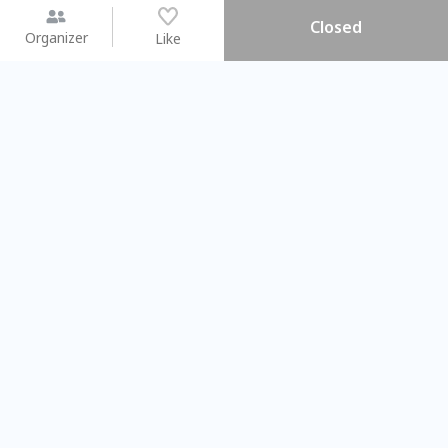
Closed
Organizer
Like
You may like
2026.08.15 (Sat) - 08.22 (Sat)
2026.08.15 (Sat) - 08
【親子手作體驗】哈東派對！
「共織宇宙」
比哈皮、東窩蕊
共織宇宙】 七
Taipei City
New Taipei Ci
#
歡迎新手
1165
11
#
植物生態瓶