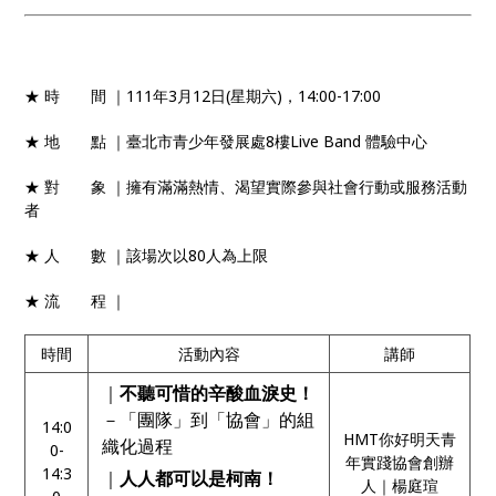
★ 時 間 ｜111年3月12日(星期六)，14:00-17:00
★ 地 點 ｜臺北市青少年發展處8樓Live Band 體驗中心
★ 對 象 ｜擁有滿滿熱情、渴望實際參與社會行動或服務活動
者
★ 人 數 ｜該場次以80人為上限
★ 流 程 ｜
時間
活動內容
講師
｜
不聽可惜的辛酸血淚史！
－「團隊」到「協會」的組
14:0
HMT你好明天青
織化過程
0-
年實踐協會創辦
14:3
｜
人人都可以是柯南！
人｜楊庭瑄