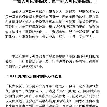
「一個人可以走很快，但一群人可以走很遠。」
每個人都不是一座孤島，學會與人、與群眾、與關係者連結
是一堂當代必修課！若您與志同道合、理念相同的夥伴，正在思
考永續經營的解方；若您正積極地串接社會資源，希望發展更多
可能性；若您正經營著社群，想拉近與目標群眾的距離，請別猶
豫！這裡有「團隊組織化」、「資源串連」與「社群經營」的重
要學分，分享著如何從一個人成為一群人，並且一直走下去！
本場活動中，教育部青年發展署規劃「團隊如何朝向組織化
發展」、「社會資源連結」及「社群經營心法」等內容，辦理青
年知能培力系列沙龍講座。
「HMT你好明天」團隊創辦人-楊庭瑄
「長大以後，你不需要成為像誰一樣的人，但你一定要過得很善
良、很努力，很像你自己。」這是「HMT你好明天」團隊對於南
投偏鄉孩童的期許，在團隊的細心陪伴之下，記錄著孩子的學習
現況與興趣，使課程與活動都能更加貼近孩子；團隊不僅與在地
兒少共同籌畫大型社區活動串連部落，也牽起孩子們的雙手建立