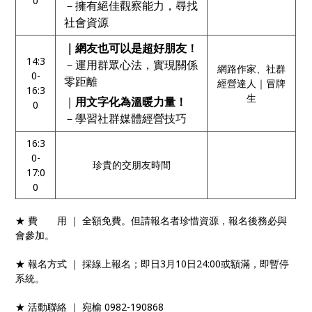
0
－擁有絕佳觀察能力，尋找
社會資源
｜網友也可以是超好朋友！
14:3
－運用群眾心法，實現關係
網路作家、社群
0-
零距離
經營達人｜冒牌
16:3
生
｜
用文字化為溫暖力量！
0
－學習社群媒體經營技巧
16:3
0-
珍貴的交朋友時間
17:0
0
★ 費 用 ｜ 全額免費。但請報名者珍惜資源，報名後務必與
會參加。
★ 報名方式 ｜ 採線上報名；即日3月10日24:00或額滿，即暫停
系統。
★ 活動聯絡 ｜ 宛榆 0982-190868