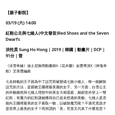
【親子影院】
03/19 (六) 14:00
紅鞋公主與七矮人(中文發音)Red Shoes and the Seven
Dwarfs
洪性昊 Sung Ho Hong｜2019｜韓國｜動畫片｜DCP｜
91分｜普
《冰雪奇緣》迪士尼御用動畫師X《花木蘭》金獎導演X《神鬼奇
航》艾美獎編曲
七名帥氣的王子因為中了詛咒而被變成七個小矮人，唯一能解除
詛咒的方法，是親吻王國裡最美麗的女子。另一方面，白雪公主
的外貌雖然與七矮人理想中的美女大相逕庭，她卻意外穿上一雙
紅鞋，有魔力的紅鞋讓她獲得自己從未想過的美貌。七矮人是否
能向王國裡最美的女子索取一吻，以破除魔咒呢？不過究竟誰才
是世界上最美的女子？而所謂的「美」究竟又代表了什麼意思？