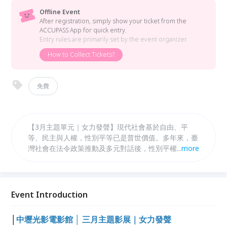
Offline Event
After registration, simply show your ticket from the
ACCUPASS App for quick entry.
Entry rules are primarily set by the event organizer.
How to Collect Tickets?
免費
【3月主題單元｜女力發聲】現代社會基於自由、平
等、民主與人權，性別平等已是普世價值。多年來，臺
灣社會在法令政策推動及多元對話後，性別平權普遍受
...
more
到重視，臺灣女性已能在各行各業中綻放光彩，從女性
教育權、工作權、成就表現、社會福利保障，乃至國家
或組織事務的決策參與，都有女性溫柔而堅毅的力量在
其中。 38國際婦女節(International Women’s Day)即
Event Introduction
將到來的三月，本月影展特別精選規劃與性別平權相關
的精彩片單， 讓觀眾理解從生活各面向如何尊重兩性
│
中壢光影電影館 │ 三月主題影展｜女力發聲
享用對等公平的權利。