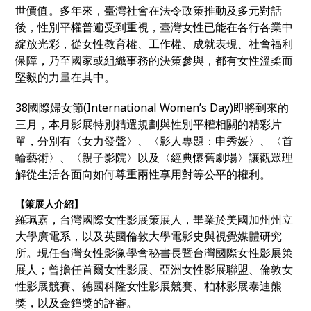
世價值。多年來，臺灣社會在法令政策推動及多元對話
後，性別平權普遍受到重視，臺灣女性已能在各行各業中
綻放光彩，從女性教育權、工作權、成就表現、社會福利
保障，乃至國家或組織事務的決策參與，都有女性溫柔而
堅毅的力量在其中。
38國際婦女節(International Women’s Day)即將到來的
三月，本月影展特別精選規劃與性別平權相關的精彩片
單，分別有〈女力發聲〉、〈影人專題：申秀媛〉、〈首
輪藝術〉、〈親子影院〉以及〈經典懷舊劇場〉讓觀眾理
解從生活各面向如何尊重兩性享用對等公平的權利。
【策展人介紹】
羅珮嘉，台灣國際女性影展策展人，畢業於美國加州州立
大學廣電系，以及英國倫敦大學電影史與視覺媒體研究
所。現任台灣女性影像學會秘書長暨台灣國際女性影展策
展人；曾擔任首爾女性影展、亞洲女性影展聯盟、倫敦女
性影展競賽、德國科隆女性影展競賽、柏林影展泰迪熊
獎，以及金鐘獎的評審。