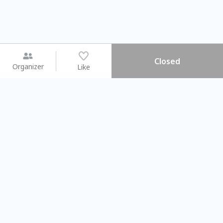
Closed
Organizer
Like
You may like
2026.08.15 (Sat) - 08.22 (Sat)
2026.08.15 (Sat) - 0
【親子手作體驗】哈東派對！
「共織宇宙」
比哈皮、東窩蕊
共織宇宙】 