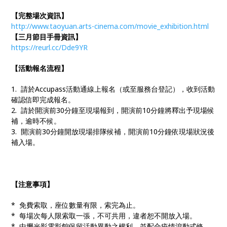
【完整場次資訊】
http://www.taoyuan.arts-cinema.com/movie_exhibition.html
【三月節目手冊資訊】
https://reurl.cc/Dde9YR
【活動報名流程】
1. 請於Accupass活動通線上報名（或至服務台登記），收到活動
確認信即完成報名。
2. 請於開演前30分鐘至現場報到，開演前10分鐘將釋出予現場候
補，逾時不候。
3. 開演前30分鐘開放現場排隊候補，開演前10分鐘依現場狀況後
補入場。
【注意事項】
* 免費索取，座位數量有限，索完為止。
* 每場次每人限索取一張，不可共用，違者恕不開放入場。
* 中壢光影電影館保留活動異動之權利，並配合疫情滾動式修