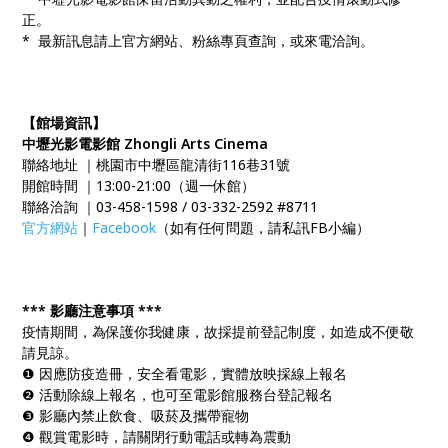
正。
* 最新訊息請上官方網站、粉絲專頁查詢，或來電洽詢。
【館場資訊】
中壢光影電影館 Zhongli Arts Cinema
聯絡地址 ｜桃園市中壢區龍清街116巷31號
開館時間 ｜13:00-21:00（週一休館）
聯絡洽詢 ｜03-458-1598 / 03-332-2592 #8711
官方網站
｜
Facebook
（如有任何問題，請私訊FB小編）
*** 影廳注意事項 ***
疫情期間，為保護你我健康，故採提前登記制度，如造成不便敬
請見諒。
❶ 因應防疫造冊，安全看電影，實體放映採線上報名
❷ 活動除線上報名，也可至電影館服務台登記報名
❸ 影廳內禁止飲食、吸菸及攜帶寵物
❹ 觀賞電影時，請關閉行動電話或轉為震動