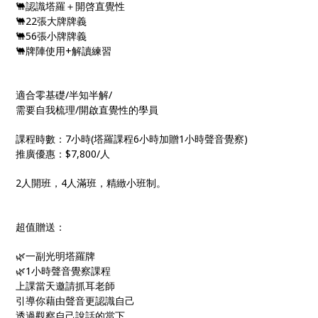
🐫認識塔羅＋開啓直覺性
🐫22張大牌牌義
🐫56張小牌牌義
🐫牌陣使用+解讀練習
適合零基礎/半知半解/
需要自我梳理/開啟直覺性的學員
課程時數：7小時(塔羅課程6小時加贈1小時聲音覺察)
推廣優惠：$7,800/人
2人開班，4人滿班，精緻小班制。
超值贈送：
🌿一副光明塔羅牌
🌿1小時聲音覺察課程
上課當天邀請抓耳老師
引導你藉由聲音更認識自己
透過觀察自己說話的當下