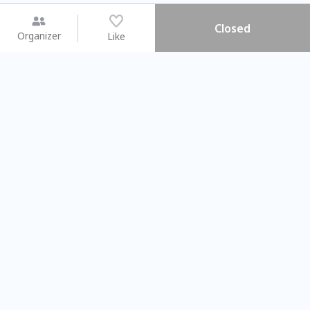
Closed
Organizer
Like
You may like
2026.08.15 (Sat) - 08.22 (Sat)
2026.08.15 (Sat) - 08
【親子手作體驗】哈東派對！
「共織宇宙」
比哈皮、東窩蕊
共織宇宙】 七
Taipei City
New Taipei C
#
歡迎新手
898
7
#
植物生態瓶