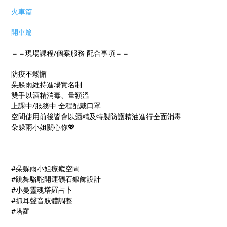
火車篇
開車篇
＝＝現場課程/個案服務 配合事項＝＝
防疫不鬆懈
朵躲雨維持進場實名制
雙手以酒精消毒、量額溫
上課中/服務中 全程配戴口罩
空間使用前後皆會以酒精及特製防護精油進行全面消毒
朵躲雨小姐關心你💖
#朵躲雨小姐療癒空間
#跳舞駱駝開運礦石銀飾設計
#小曼靈魂塔羅占卜
#抓耳聲音肢體調整
#塔羅