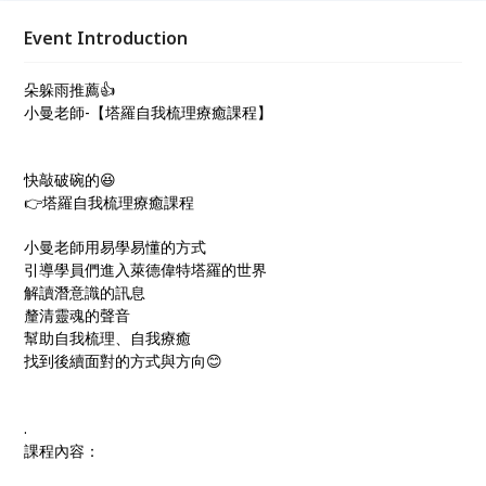
Event Introduction
朵躲雨推薦👍
小曼老師-【塔羅自我梳理療癒課程】
快敲破碗的😆
👉塔羅自我梳理療癒課程
小曼老師用易學易懂的方式
引導學員們進入萊德偉特塔羅的世界
解讀潛意識的訊息
釐清靈魂的聲音
幫助自我梳理、自我療癒
找到後續面對的方式與方向😊
.
課程內容：