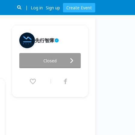
Log in
Sign up
Create Event
先行智庫
[線上授課]3/26(六)︱Power BI
Closed
人資管理分析師︱第27期
2022.03.26 (Sat) 09:00 - 12:00
(GMT+8)