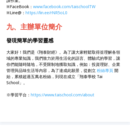
課作業。
※FaceBook：
www.facebook.com/taischoolTW
※Line@：
https://lin.ee/rNR5oL0
九、主辦單位簡介
發現簡單的學習靈感
大家好！我們是《翔泰財經》。為了讓大家輕鬆取得並理解各領
域的專業知識，我們致力於用生活化的語言、體驗式的學習，讓
你們能隨時隨地，不受限制地獲取知識，例如：投資理財、企業
管理與品味生活等內容，為了達成此願景，從創立
粉絲專頁
開
始，累積超過五萬名粉絲，到現在成立「翔泰學校 Tai
School」。
※學習平台：
https://www.taischool.com/about