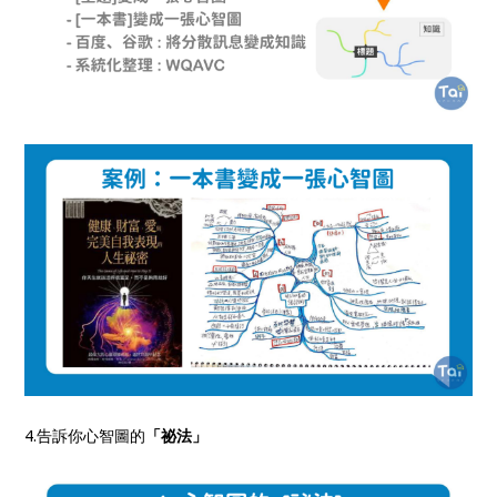
4.告訴你心智圖的
「祕法」