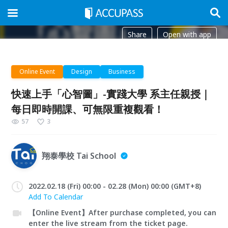
Share
Open with app
Online Event
Design
Business
快速上手「心智圖」-實踐大學 系主任親授｜
每日即時開課、可無限重複觀看！
57
3
翔泰學校 Tai School
2022.02.18 (Fri) 00:00 - 02.28 (Mon) 00:00 (GMT+8)
Add To Calendar
【Online Event】After purchase completed, you can
enter the live stream from the ticket page.