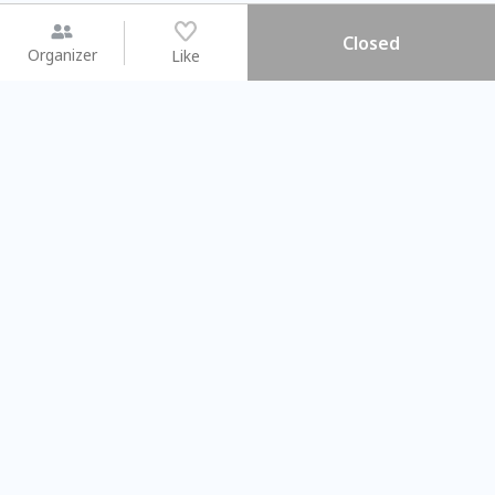
Closed
Organizer
Like
You may like
2026.08.15 (Sat) - 08.22 (Sat)
2026.08.15 (Sat) - 08
【親子手作體驗】哈東派對！
「共織宇宙」
比哈皮、東窩蕊
共織宇宙】 七
Taipei City
New Taipei Ci
#
歡迎新手
1414
12
#
植物生態瓶