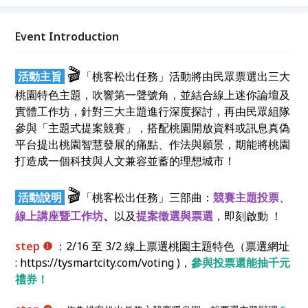
務」活動，邀請更多市民朋友參與並深入認識桃園的智
慧轉型！
Event Introduction
🎬
活動主旨
「桃客松出任務」活動將由民眾票選出三大
桃園特色主題，吹響第一聲號角，並結合線上迷你論壇及
實體工作坊，針對三大主題進行深度探討，再由民眾組隊
參與「主題式提案競賽」，搭配桃園開放資料或訊息真偽
平台提出桃園智慧發展的痛點、作法與願景，期能將桃園
打造成一個科技與人文兼容並蓄的理想城市！
🎬
活動說明
「桃客松出任務」三部曲：
競賽主題投票
、
線上講座暨工作坊
、
以及
提案徵選與票選
，即刻啟動 ！
step ❶
：2/16 至 3/2 線上票選桃園主題特色（票選網址
: https://tysmartcity.com/voting )，
參與投票還能抽千元
禮券！