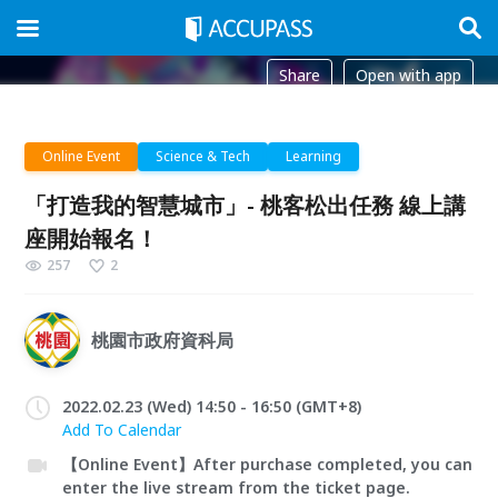
Share
Open with app
Online Event
Science & Tech
Learning
「打造我的智慧城市」- 桃客松出任務 線上講
座開始報名！
257
2
桃園市政府資科局
2022.02.23 (Wed) 14:50 - 16:50 (GMT+8)
Add To Calendar
【Online Event】After purchase completed, you can
enter the live stream from the ticket page.