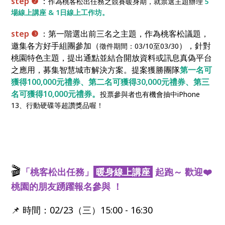
step ❷
：
作為桃客松出任務之競賽暖身期，就票選主題辦理
5
場線上講座 & 1日線上工作坊。
step ❸
：第一階選出前三名之主題，作為桃客松議題，
邀集各方好手組團參加（
），針對
徵件期間：03/10至03/30
桃園特色主題，提出通點並結合開放資料或訊息真偽平台
之應用，募集智慧城市解決方案。提案獲勝團隊
第一名可
獲得100,000元禮券、第二名可獲得30,000元禮券、第三
名可獲得10,000元禮券。
投票參與者也有機會抽中iPhone
13、行動硬碟等超讚獎品喔！
🎬
「桃客松出任務」
暖身線上講座
起跑～ 歡迎❤️
桃園的朋友踴躍報名參與 ！
📌 時間：02/23（三）15:00 - 16:30