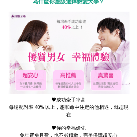
為什麼你應該選擇戀愛大學？
💖
成功牽手率高
每場配對率 40% 以上，想和命中注定的他相遇，就趁現
在
💖
你的幸福優先
免年費免月費，也不必預繳，完美保障超安心