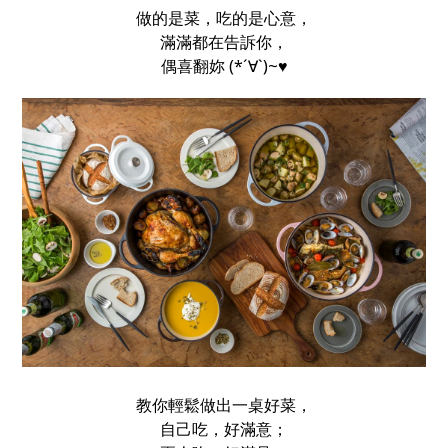
做的是菜，吃的是心意，
滿滿都在告訴你，
偶喜翻妳 (*´∀`)~♥
教你輕鬆做出一桌好菜，
自己吃，好滿意；