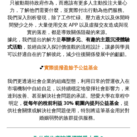
只被動期待政府作為，而應該有更多人主動投注大量心
力，了解他們需要什麼，並實際付出行動為他們服務。
我們深入剖析發現，除了工作忙碌、壓力過大以及休閒時
間變少之外，大量使用交友 APP 以及虛擬交友造成與現
實的落差，都是導致關係阻礙的來源。
據此，我們提出的解方是
舉辦多元、有趣的主題沉浸體驗
式活動
，並經由深入探討價值觀的流程設計，讓參與學員
可以舒適自在的了解彼此，減少往後關係發展中的齟齬。
💕
實際提撥盈餘予公益基金
我們更透過社會企業的組織型態，利用日常的營運收入在
市場機制中自給自足，以持續穩定地發揮社會影響力，來
達到改善、甚至解決社會問題的承諾。戀愛大學在章程中
明定，
從每年的稅前利益 30% 範圍內提列公益基金
，提
供社會關懷或解決社會問題使用，特別將這筆基金用於對
婚姻弱勢的族群提供服務。