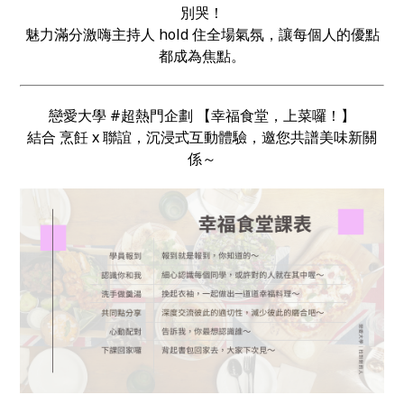
別哭！
魅力滿分激嗨主持人 hold 住全場氣氛，讓每個人的優點
都成為焦點。
戀愛大學 #超熱門企劃 【幸福食堂，上菜囉！】
結合 烹飪 x 聯誼，沉浸式互動體驗，邀您共譜美味新關
係～