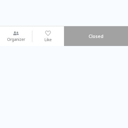
Closed
Organizer
Like
You may like
2026.08.15 (Sat) - 08.22 (Sat)
2026.08.15 (Sat) - 08
【親子手作體驗】哈東派對！
「共織宇宙」
比哈皮、東窩蕊
共織宇宙】 七