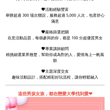
💖
活動經驗豐富
舉辦超過 300 場次聯誼，服務超過 5,000 人次，包君舒心
滿意
💖
嚴格篩選把關
在意活動品質，每個參與的你，都是 100 分超優質男女
💖
專業講師顧問
精挑細選業界翹楚，幫助你成為對的人，愛情海上一帆風
順
💖
主題深度交友
趣味活動設計，搭配精彩好玩流程，讓你輕鬆融入
這些男孩女孩，都在戀愛大學找到愛❤