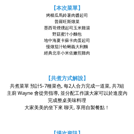
【本次菜單】
烤櫛瓜馬鈴薯肉醬起司
普羅旺斯燉菜
墨西哥煙燻起司玉米雞湯
野菇蜜汁小麵包
地中海夏卡蘇卡肉蛋起司
慢燉茄汁蛤蜊義大利麵
經典北非小米佐嫩煎雞肉
【共煮方式解說】
共煮菜單 預計5-7種菜色, 每2人合力完成一道菜, 共7組
主廚 Wayne 會從旁指導, 並分配工作讓大家可以於進度內
完成整桌美味料理
大家美美的坐下來 聊天, 享用自製餐點！
【場次資訊】