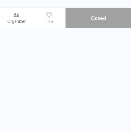
Closed
Organizer
Like
You may like
2026.08.15 (Sat)
2026.08.09 (Sun)
【搓一碗夏天】天然洗愛玉 ×
Gap Year
彩繪食盆 × 古早味DIY
業師聊聊旅程
Taichung City
Taipei City
#
親子手作DIY
101757
50
#
相信世代