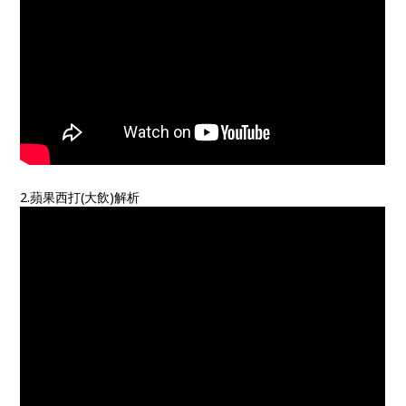
2.蘋果西打(大飲)解析