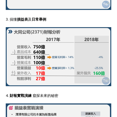
3. 搞懂
損益表
及
日常舉例
4.
財報實戰演練
窺探未來的秘密