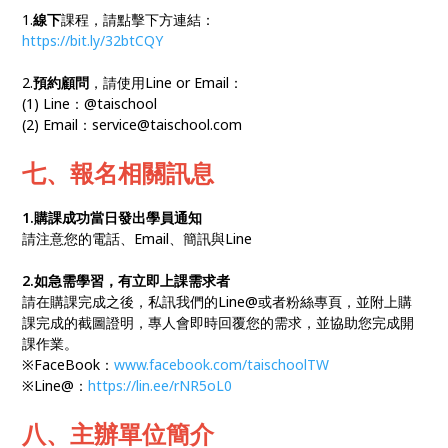
1.
線下
課程，請點擊下方連結：
https://bit.ly/32btCQY
2.
預約顧問
，請使用Line or Email：
(1) Line：@taischool
(2) Email：service@taischool.com
七、報名相關訊息
1.購課成功當日發出學員通知
請注意您的電話、Email、簡訊與Line
2.如急需學習，有立即上課需求者
請在購課完成之後，私訊我們的Line@或者粉絲專頁，並附上購
課完成的截圖證明，專人會即時回覆您的需求，並協助您完成開
課作業。
※FaceBook：
www.facebook.com/taischoolTW
※Line@：
https://lin.ee/rNR5oL0
八、主辦單位簡介