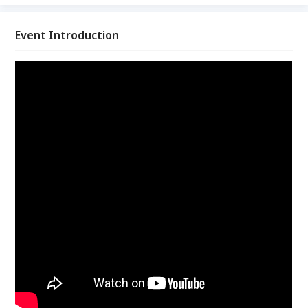
但卻是CP值非常高的一項技能，一家公司的資訊6~8成
都可從財報觀察出來，更可快速篩選出好公司與壞公
司，至於在管理層面，亦是市場分析與擬定策略的好幫
Event Introduction
手。