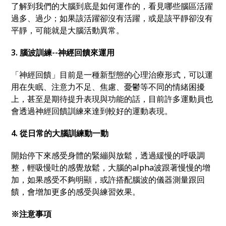
了解到我們的大腦到底是如何運作的，看見哪些腦區活躍
過多、過少；如果該活躍卻沒有活躍，或是該平靜卻沒有
平靜，可能就是大腦活動異常。
3. 腦波訓練
--
神經回饋來運用
「神經回饋」目前是一種新型態的心理治療形式，可以運
用在失眠、注意力不足、焦慮、憂鬱等不同的情緒困擾
上，甚至是期待提升表現與功能的話，目前許多運動員也
會透過神經回饋訓練來達到較好的運動表現。
4. 從日常的大腦訓練動一動
開始停下來感受身體的緊繃與放鬆，透過緩慢的呼吸調
整，輕吸慢吐的感覺放鬆，大腦的
alpha
波跟著慢慢的增
加，如果感受不夠明顯，或許搭配腦波的儀器測量跟回
饋，會增加更多的感受與練習效果。
※注意事項