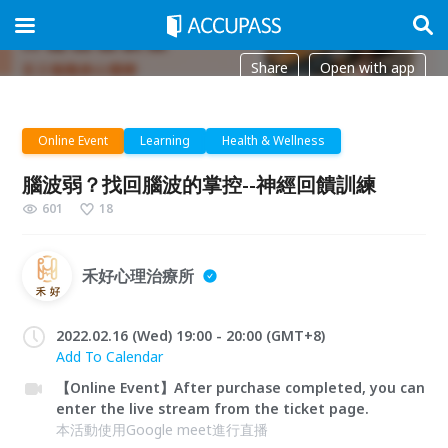
Share
Open with app
Online Event
Learning
Health & Wellness
腦波弱？找回腦波的掌控--神經回饋訓練
601
18
禾好心理治療所
2022.02.16 (Wed) 19:00 - 20:00 (GMT+8)
Add To Calendar
【Online Event】After purchase completed, you can
enter the live stream from the ticket page.
本活動使用Google meet進行直播