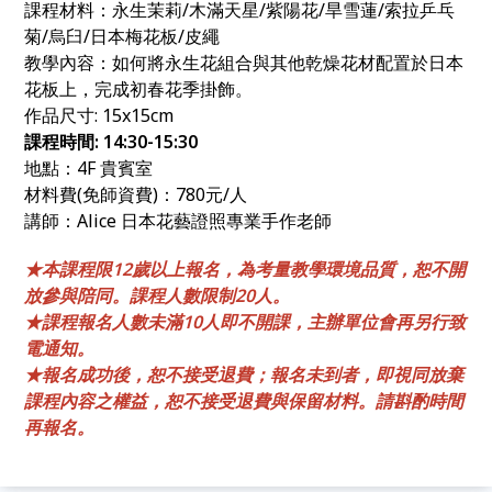
課程材料：永生茉莉/木滿天星/紫陽花/旱雪蓮/索拉乒乓
菊/烏臼/日本梅花板/皮繩
教學內容：如何將永生花組合與其他乾燥花材配置於日本
花板上，完成初春花季掛飾。
作品尺寸: 15x15cm
課程時間: 14:30-15:30
地點：4F 貴賓室
材料費(免師資費)：780元/人
講師：Alice 日本花藝證照專業手作老師
★
本課程限12歲以上
報名，
為考量教學環境品質，恕不開
放參與陪同
。課程人數限制20
人。
★課程報名人數未滿10人即不開課，主辦單位會再另行致
電通知。
★報名成功後，恕不接受退費；報名未到者，即視同放棄
課程內容之權益，恕不接受退費與保留材料。請斟酌時間
再報名。