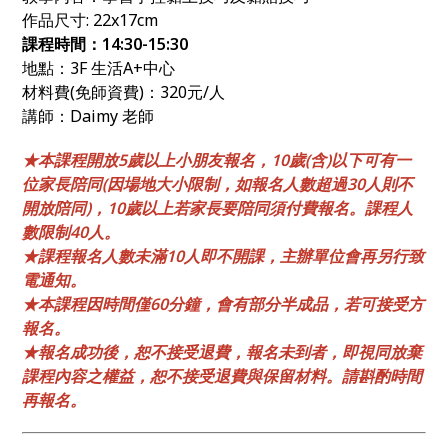
作品尺寸: 22x17cm
課程時間：14:30-15:30
地點：3F 生活A+中心
材料費(免師資費)：320元/人
講師：Daimy 老師
★本課程開放5歲以上小朋友報名，10歲(含)以下可有一
位家長陪同(因場地大小限制，如報名人數超過30人則不
開放陪同)，10歲以上若家長要陪同須付費報名。課程人
數限制40人。
★課程報名人數未滿10人即不開課，主辦單位會再另行致
電通知。
★本課程因時間僅60分鐘，會有部分半成品，若可接受方
報名。
★報名成功後，恕不接受退費，報名未到者，即視同放棄
課程內容之權益，恕不接受退費與保留材料。請斟酌時間
再報名。