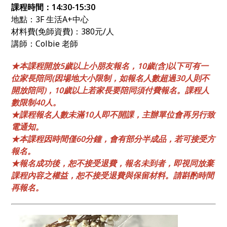
課程時間：14:30-15:30
地點：3F 生活A+中心
材料費(免師資費)：380元/人
講師：Colbie 老師
★本課程開放5歲以上小朋友報名，10歲(含)以下可有一
位家長陪同(因場地大小限制，如報名人數超過30人則不
開放陪同)，10歲以上若家長要陪同須付費報名。課程人
數限制40人。
★課程報名人數未滿10人即不開課，主辦單位會再另行致
電通知。
★本課程因時間僅60分鐘，會有部分半成品，若可接受方
報名。
★報名成功後，恕不接受退費，報名未到者，即視同放棄
課程內容之權益，恕不接受退費與保留材料。請斟酌時間
再報名。