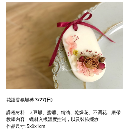
花語香氛蠟磚
3/27(日)
課程材料：
豆蠟、蜜蠟、精油、乾燥花、不凋花、緞帶
大
教學內容：蠟材入模溫度控制，以及裝飾擺放
作品尺寸: 5x9x1cm