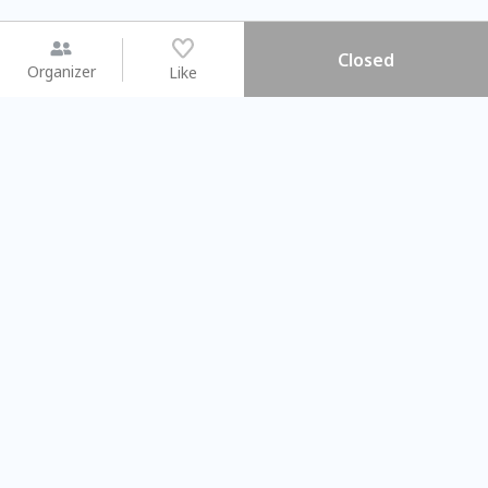
Closed
Organizer
Like
You may like
2026.08.15 (Sat) - 08.22 (Sat)
2026.08.15 (Sat) - 08
【親子手作體驗】哈東派對！
「共織宇宙」
比哈皮、東窩蕊
共織宇宙】 七
Taipei City
New Taipei Ci
#
歡迎新手
1252
11
#
植物生態瓶