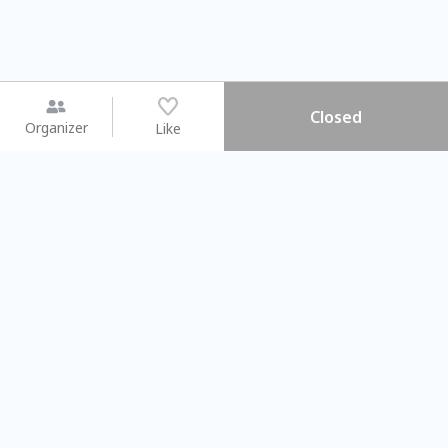
Closed
Organizer
Like
You may like
2026.08.15 (Sat) - 08.22 (Sat)
2026.08.15 (Sat) - 08.
【親子手作體驗】哈東派對！
「共織宇宙」
比哈皮、東窩蕊
共織宇宙】 七