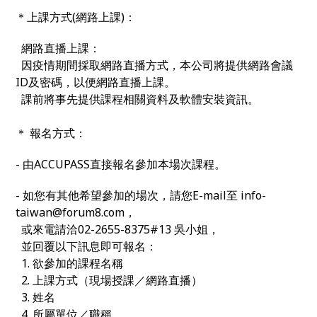
＊上課方式
(
網路上課
)
：
網路直播上課：
因疫情期間採取網路直播方式，本公司將提供網路會議
ID
及密碼，以便網路直播上課。
課前將事先提供課程相關資料及軟體安裝資訊。
＊
報名方式：
-
由
ACCUPASS
直接報名參加本場次課程。
-
如您有其他希望參加的場次，請您
E-mail
至
info-
taiwan@forum8.com
，
或來電請洽
02-2655-8375#13
吳小姐，
並回覆以下訊息即可報名：
1.
欲參加的課程名稱
2.
上課方式（現場授課／網路直播）
3.
姓名
4.
所屬單位／職稱