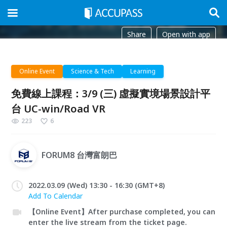
Share
Open with app
Online Event
Science & Tech
Learning
免費線上課程：3/9 (三) 虛擬實境場景設計平
台 UC-win/Road VR
223
6
FORUM8 台灣富朗巴
2022.03.09 (Wed) 13:30 - 16:30 (GMT+8)
Add To Calendar
【Online Event】After purchase completed, you can
enter the live stream from the ticket page.