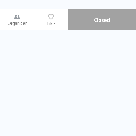
Closed
Organizer
Like
You may like
2026.08.15 (Sat) - 08.22 (Sat)
2026.08.15 (Sat) - 08.
【親子手作體驗】哈東派對！
「共織宇宙」
比哈皮、東窩蕊
共織宇宙】 七
Taipei City
New Taipei Ci